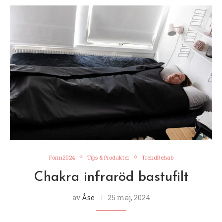
Form2024
Tips & Produkter
TrendRehab
Chakra infraröd bastufilt
av
Åse
25 maj, 2024