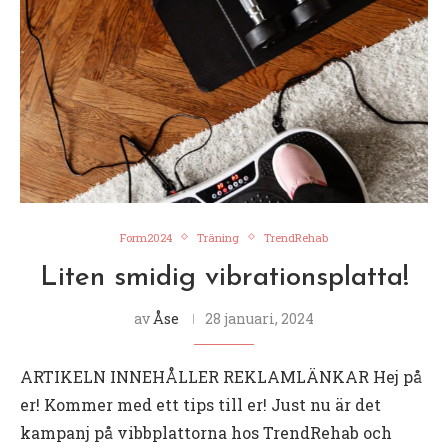
Form2024
Träning
TrendRehab
Liten smidig vibrationsplatta!
av
Åse
28 januari, 2024
ARTIKELN INNEHÅLLER REKLAMLÄNKAR Hej på
er! Kommer med ett tips till er! Just nu är det
kampanj på vibbplattorna hos TrendRehab och