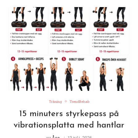
Träning
TrendRehab
15 minuters styrkepass på
vibrationsplatta med hantlar
av
Åse
13 juli, 2026