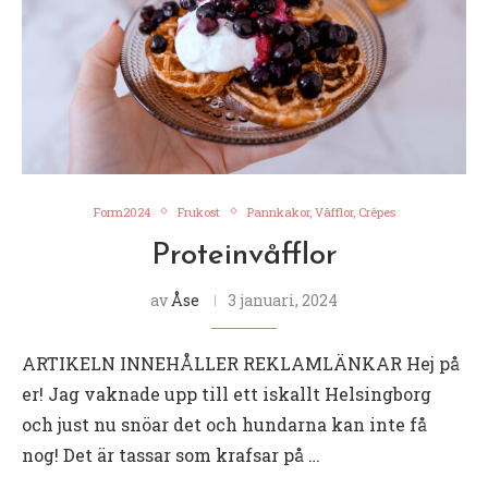
Form2024
Frukost
Pannkakor, Våfflor, Crêpes
Proteinvåfflor
av
Åse
3 januari, 2024
ARTIKELN INNEHÅLLER REKLAMLÄNKAR Hej på
er! Jag vaknade upp till ett iskallt Helsingborg
och just nu snöar det och hundarna kan inte få
nog! Det är tassar som krafsar på …