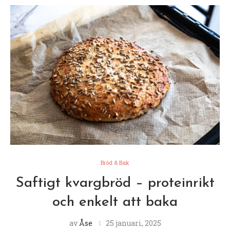
Bröd & Bak
Saftigt kvargbröd – proteinrikt
och enkelt att baka
av
Åse
25 januari, 2025