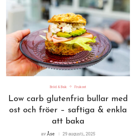
Bröd & Bak
Frukost
Low carb glutenfria bullar med
ost och fröer – saftiga & enkla
att baka
av
Åse
29 augusti, 2025