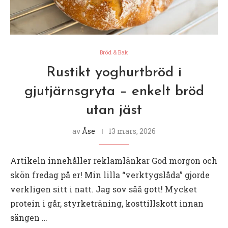
Bröd & Bak
Rustikt yoghurtbröd i
gjutjärnsgryta – enkelt bröd
utan jäst
av
Åse
13 mars, 2026
Artikeln innehåller reklamlänkar God morgon och
skön fredag på er! Min lilla “verktygslåda” gjorde
verkligen sitt i natt. Jag sov såå gott! Mycket
protein i går, styrketräning, kosttillskott innan
sängen …