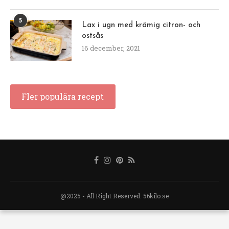
5
Lax i ugn med krämig citron- och
ostsås
16 december, 2021
Fler populära recept
@2025 - All Right Reserved. 56kilo.se