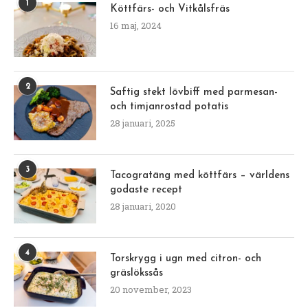
1
Köttfärs- och Vitkålsfräs
16 maj, 2024
2
Saftig stekt lövbiff med parmesan-
och timjanrostad potatis
28 januari, 2025
3
Tacogratäng med köttfärs – världens
godaste recept
28 januari, 2020
4
Torskrygg i ugn med citron- och
gräslökssås
20 november, 2023