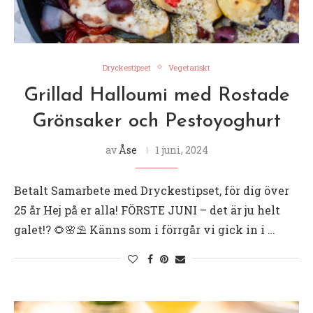
Dryckestipset
Vegetariskt
Grillad Halloumi med Rostade
Grönsaker och Pestoyoghurt
av
Åse
1 juni, 2024
Betalt Samarbete med Dryckestipset, för dig över
25 år Hej på er alla! FÖRSTE JUNI – det är ju helt
galet!? 🌻🌸⛱️ Känns som i förrgår vi gick in i …