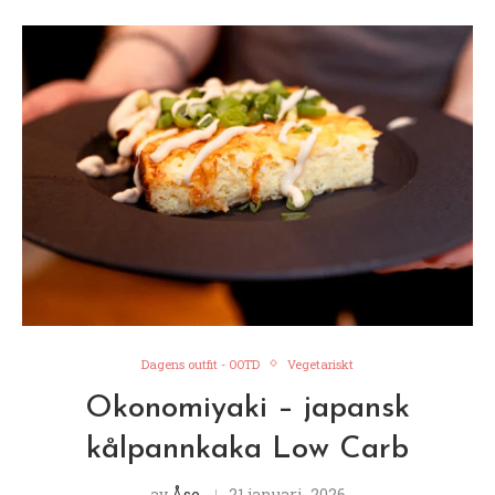
Dagens outfit - OOTD
Vegetariskt
Okonomiyaki – japansk
kålpannkaka Low Carb
av
Åse
21 januari, 2026