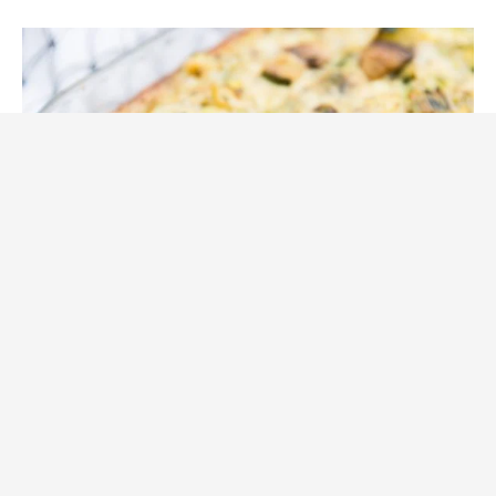
Pajer och Pizza
Tillbehör, övrigt
Valborg, Buffé och Bjudmat
Vegetariskt
Zucchini- och svamppaj
(glutenfri low carb pajdeg)