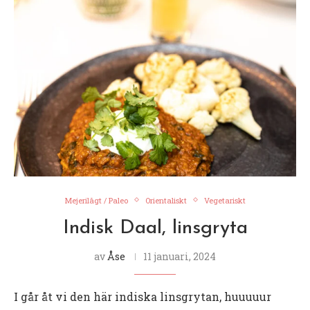
Mejerilågt / Paleo
Orientaliskt
Vegetariskt
Indisk Daal, linsgryta
av
Åse
11 januari, 2024
I går åt vi den här indiska linsgrytan, huuuuur