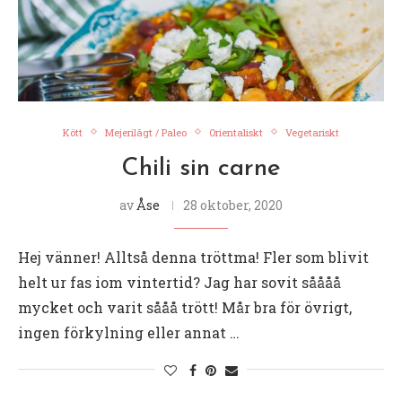
Kött
Mejerilågt / Paleo
Orientaliskt
Vegetariskt
Chili sin carne
av
Åse
28 oktober, 2020
Hej vänner! Alltså denna tröttma! Fler som blivit
helt ur fas iom vintertid? Jag har sovit såååå
mycket och varit sååå trött! Mår bra för övrigt,
ingen förkylning eller annat …