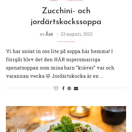
Zucchini- och
jordärtskockssoppa
av
Åse
23 augusti, 2023
Vi har snöat in oss lite på soppa här hemma! I
förrgår blev det den HÄR supersmarriga
spenatsoppan som mina barn ”kräver” var och
varannan vecka 🤣 Jordärtskocka är en …