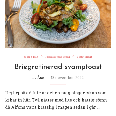
Bröd & Bak
Förrätter och Plock
Vegetariskt
Briegratinerad svamptoast
av
Åse
18 november, 2022
Hej hej på er! Inte är det en pigg bloggerskan som
kikar in här. Två nätter med lite och hattig sömn
då Alfons varit krasslig i magen sedan i går …