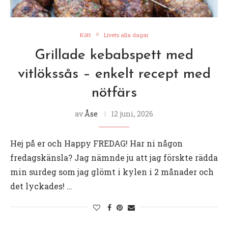
Kött
Livets alla dagar
Grillade kebabspett med
vitlökssås – enkelt recept med
nötfärs
av
Åse
12 juni, 2026
Hej på er och Happy FREDAG! Har ni någon
fredagskänsla? Jag nämnde ju att jag förskte rädda
min surdeg som jag glömt i kylen i 2 månader och
det lyckades! …