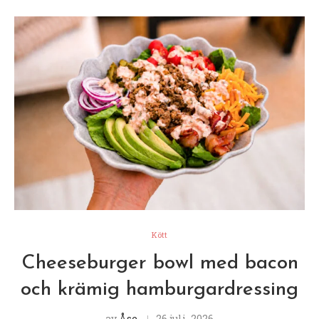
Kött
Cheeseburger bowl med bacon
och krämig hamburgardressing
av
Åse
26 juli, 2026