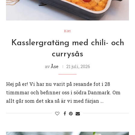
Kött
Kasslergratäng med chili- och
currysås
av
Åse
21 juli, 2026
Hej på er! Vi har nu varit på resande fot i 28
timmmar och befinner oss i södra Danmark. Om
allt går som det ska så är vi med färjan …