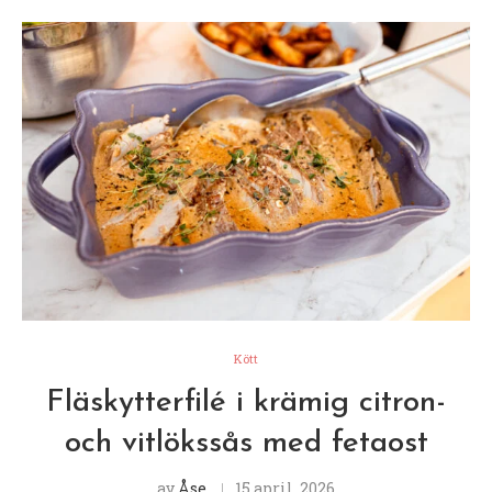
Kött
Fläskytterfilé i krämig citron-
och vitlökssås med fetaost
av
Åse
15 april, 2026