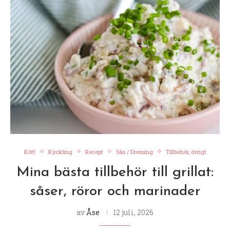
Kött
Kyckling
Recept
Sås / Dressing
Tillbehör, övrigt
Mina bästa tillbehör till grillat:
såser, röror och marinader
av
Åse
12 juli, 2026