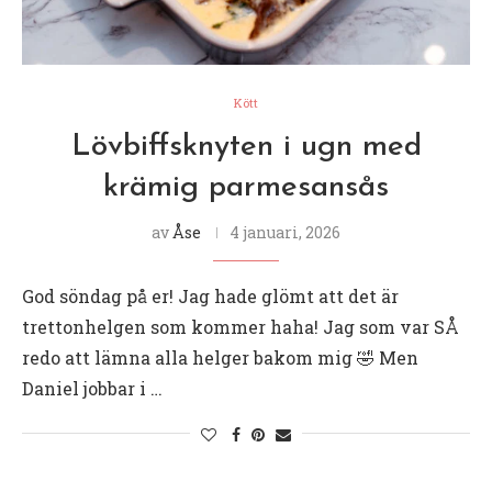
Kött
Lövbiffsknyten i ugn med
krämig parmesansås
av
Åse
4 januari, 2026
God söndag på er! Jag hade glömt att det är
trettonhelgen som kommer haha! Jag som var SÅ
redo att lämna alla helger bakom mig 🤣 Men
Daniel jobbar i …