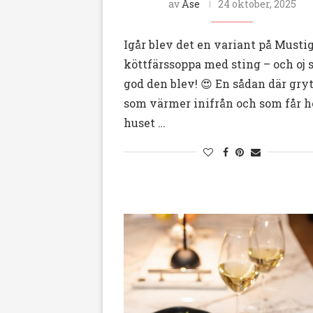
av
Åse
24 oktober, 2025
Igår blev det en variant på Musti
köttfärssoppa med sting – och oj 
god den blev! 😍 En sådan där gry
som värmer inifrån och som får h
huset …