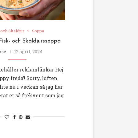
 och Skaldjur
Soppa
isk- och Skaldjurssoppa
Åse
12 april, 2024
nehåller reklamlänkar Hej
ppy freda’! Sorry, luften
lite nu i veckan så jag har
rat er så frekvent som jag
…