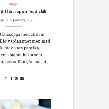
Soppa
köttfärssoppa med chili
se
9 januari, 2026
tfärssoppa med chili är
illig vardagsmat men med
, tack vare paprika,
recis lagom hetta som
anpassas. Den går snabbt