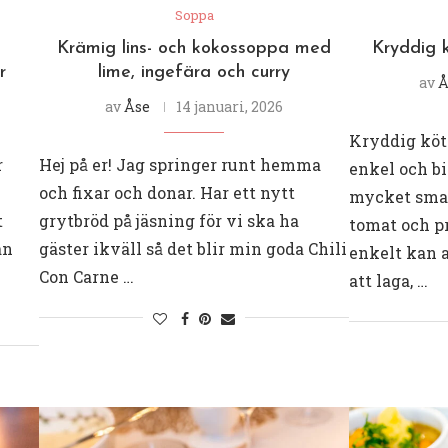
Soppa
Krämig lins- och kokossoppa med
Kryddig 
r
lime, ingefära och curry
av
Å
av
Åse
14 januari, 2026
Kryddig köt
r
Hej på er! Jag springer runt hemma
enkel och b
och fixar och donar. Har ett nytt
mycket smak
t
grytbröd på jäsning för vi ska ha
tomat och p
an
gäster ikväll så det blir min goda Chili
enkelt kan 
Con Carne …
att laga, …