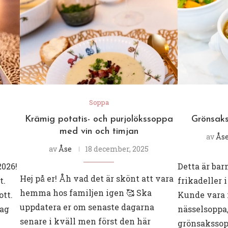
Soppa
Krämig potatis- och purjolökssoppa
Grönsaks
med vin och timjan
av
Ås
av
Åse
18 december, 2025
2026!
Detta är bar
Hej på er! Åh vad det är skönt att vara
t.
frikadeller 
hemma hos familjen igen 🥰 Ska
tt.
Kunde vara 
uppdatera er om senaste dagarna
dag
nässelsoppa,
senare i kväll men först den här
grönsakssopp