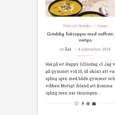
Fisk och Skaldjur
Soppa
Gräddig fisksoppa med saffran
vintips
av
Åse
4 september, 2024
Hej på er! Happy lillördag <3 Jag 
på gymmet vid 10, så skönt att va
igång igen med både gymmet oc
vibben.Motigt ibland att komma
igång men när tärningen …