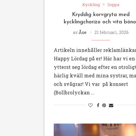
Kyckling
Soppa
Kryddig korvgryta med
kycklingchorizo och vita böno
av
Åse
21 februari, 2026
Artikeln innehåller reklamlänka
Happy Lördag på er! Här har vi en
ytterst seg lördag efter en otrolig
härlig kväll med mina systrar, m
och svågrar! Vi var på konsert
(Bollbrolyckan …