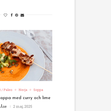
t / Paleo
Nerja
Soppa
soppa med curry och lime
v
Åse
2 maj, 2025