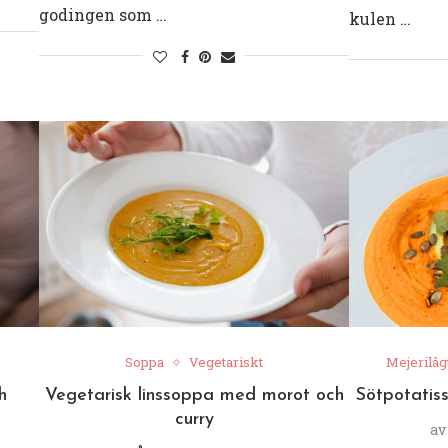
godingen som …
kulen …
Soppa
Vegetariskt
Mejerilåg
h
Vegetarisk linssoppa med morot och
Sötpotatis
curry
a