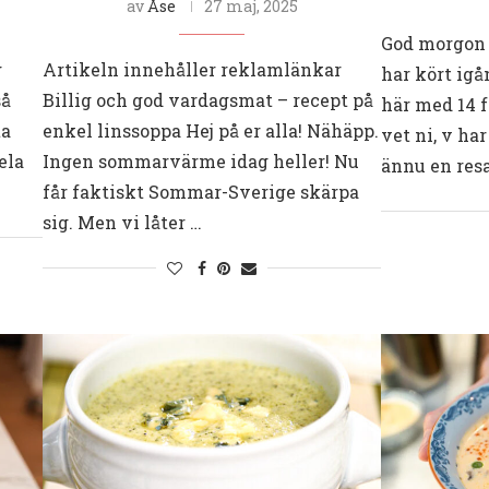
av
Åse
27 maj, 2025
God morgon 
g
Artikeln innehåller reklamlänkar
har kört igå
så
Billig och god vardagsmat – recept på
här med 14 f
ta
enkel linssoppa Hej på er alla! Nähäpp.
vet ni, v ha
ela
Ingen sommarvärme idag heller! Nu
ännu en res
får faktiskt Sommar-Sverige skärpa
sig. Men vi låter …