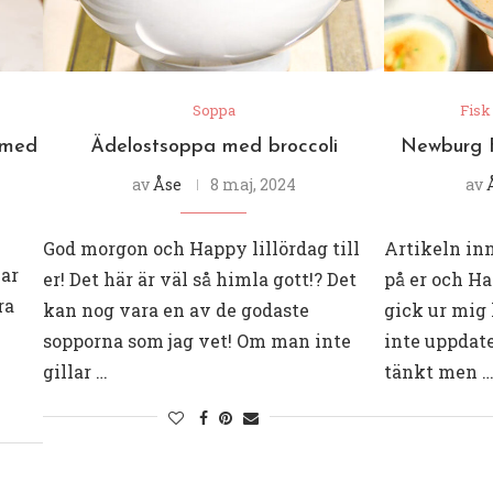
Soppa
Fisk
 med
Ädelostsoppa med broccoli
Newburg F
av
Åse
8 maj, 2024
av
God morgon och Happy lillördag till
Artikeln in
var
er! Det här är väl så himla gott!? Det
på er och Ha
ra
kan nog vara en av de godaste
gick ur mig 
h
sopporna som jag vet! Om man inte
inte uppdate
gillar …
tänkt men 