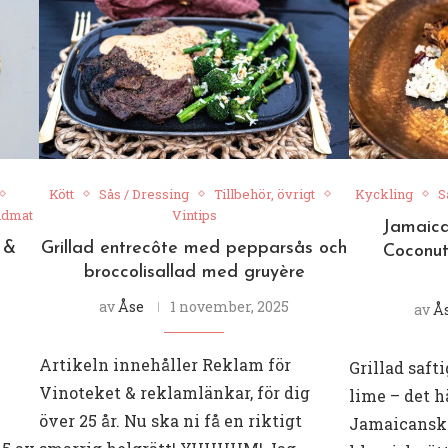
Kött
Sås / Dressing
Tillbehör, övrigt
Kyckling
S
udmat
Vintips
Jamaica
 &
Grillad entrecôte med pepparsås och
Coconut
broccolisallad med gruyère
av
Åse
1 november, 2025
av
Å
Artikeln innehåller Reklam för
Grillad saft
Vinoteket & reklamlänkar, för dig
lime – det hä
över 25 år. Nu ska ni få en riktigt
Jamaicansk 