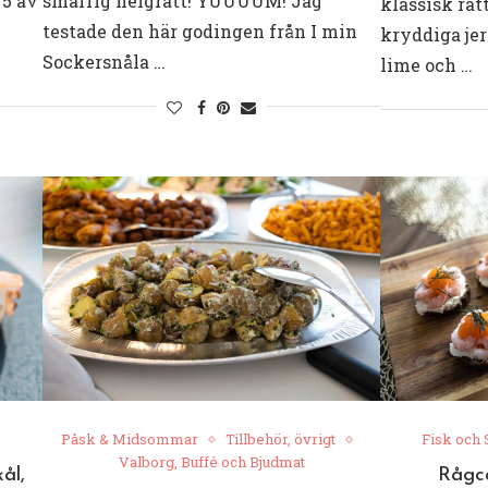
 5 av
smarrig helgrätt! YUUUUM! Jag
klassisk rät
testade den här godingen från I min
kryddiga je
Sockersnåla …
lime och …
Påsk & Midsommar
Tillbehör, övrigt
Fisk och 
Valborg, Buffé och Bjudmat
ål,
Rågc