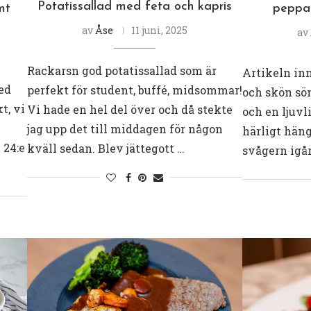
Potatissallad med feta och kapris
mt
peppar
av
Åse
11 juni, 2025
av
Rackarsn god potatissallad som är
Artikeln in
ed
perfekt för student, buffé, midsommar!
och skön sön
t, vi
Vi hade en hel del över och då stekte
och en ljuvl
jag upp det till middagen för någon
härligt häng
 24:e
kväll sedan. Blev jättegott …
svågern igår