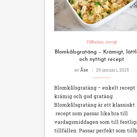
Tillbehör, övrigt
Blomkålsgratäng – Krämigt, lätt
och nyttigt recept
av
Åse
29 januari, 2025
Blomkålsgratäng – enkelt recept
krämig och god gratäng
Blomkålsgratäng är ett klassiskt
recept som passar lika bra till
vardagsmiddagen som till festlig
tillfällen. Passar perfekt som till