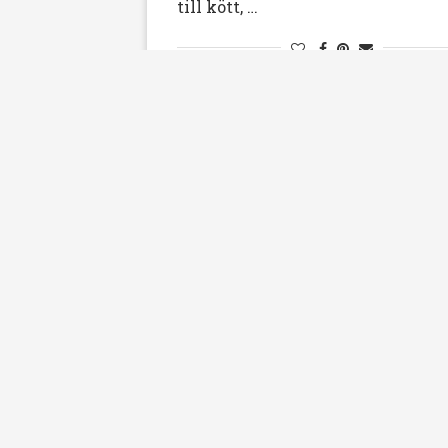
till kött, …
Kyckling
Sås / Dressing
Tillbehör, 
Marinerade Kycklingspett m
Bacontzatziki