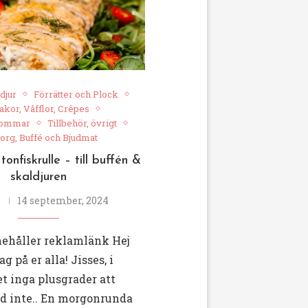
djur
Förrätter och Plock
kor, Våfflor, Crêpes
sommar
Tillbehör, övrigt
org, Buffé och Bjudmat
onfiskrulle – till buffén &
skaldjuren
14 september, 2024
nehåller reklamlänk Hej
g på er alla! Jisses, i
t inga plusgrader att
ed inte.. En morgonrunda