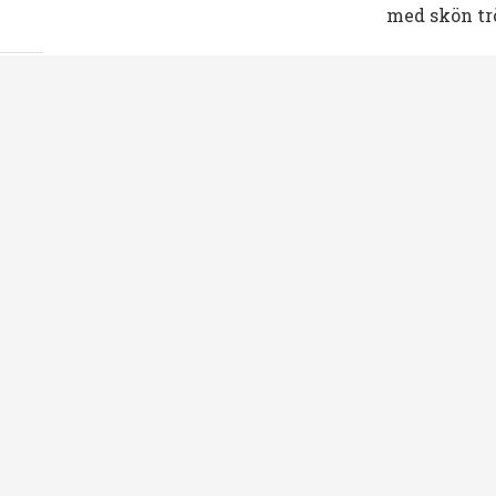
med skön trö
övrigt
Fisk och Skaldjur
Förrätter och Plock
Fisk och Skal
Påsk & Midsommar
Tillbehör, övrigt
Sås / Dres
ed
Valborg, Buffé och Bjudmat
Valb
Romtårta med kex eller