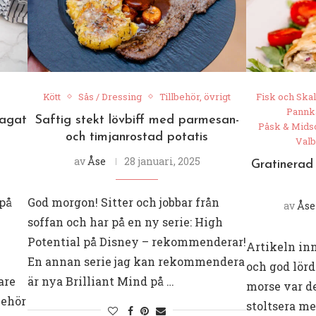
Kött
Sås / Dressing
Tillbehör, övrigt
Fisk och Skal
Pannka
lagat
Saftig stekt lövbiff med parmesan-
Påsk & Mid
och timjanrostad potatis
Valb
av
Åse
28 januari, 2025
Gratinerad t
 på
God morgon! Sitter och jobbar från
av
Åse
soffan och har på en ny serie: High
Potential på Disney – rekommenderar!
Artikeln in
En annan serie jag kan rekommendera
och god lörda
are
är nya Brilliant Mind på …
morse var de
behör
stoltsera m