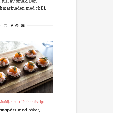
t full av smak. Den
rkmarinaden med chili,
Skaldjur
Tillbehör, övrigt
anapéer med räkor,