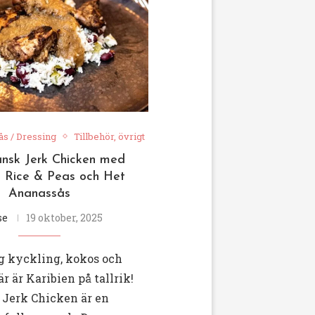
ås / Dressing
Tillbehör, övrigt
nsk Jerk Chicken med
 Rice & Peas och Het
Ananassås
se
19 oktober, 2025
ig kyckling, kokos och
r är Karibien på tallrik!
Jerk Chicken är en