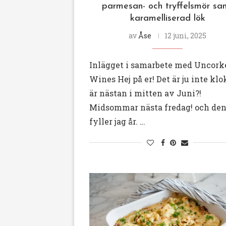
parmesan- och tryffelsmör sa
karamelliserad lök
av
Åse
12 juni, 2025
Inlägget i samarbete med Uncork
Wines Hej på er! Det är ju inte klok
är nästan i mitten av Juni?!
Midsommar nästa fredag! och den
fyller jag år. …