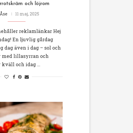
rotskräm och löjrom
Åse
11 maj, 2025
nehåller reklamlänkar Hej
dag! En ljuvlig gårdag
ig dag även i dag – sol och
 med lillasyrran och
 kväll och idag …