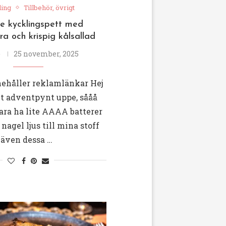
ling
Tillbehör, övrigt
de kycklingspett med
ra och krispig kålsallad
e
25 november, 2025
nehåller reklamlänkar Hej
llt adventpynt uppe, sååå
ara ha lite AAAA batterer
 nagel ljus till mina stoff
 även dessa …