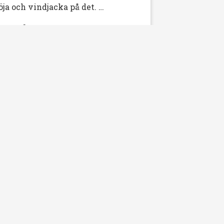
ja och vindjacka på det. …
djur
Förrätter och Plock
sing
Tillbehör, övrigt
org, Buffé och Bjudmat
SKAGENRÖRA