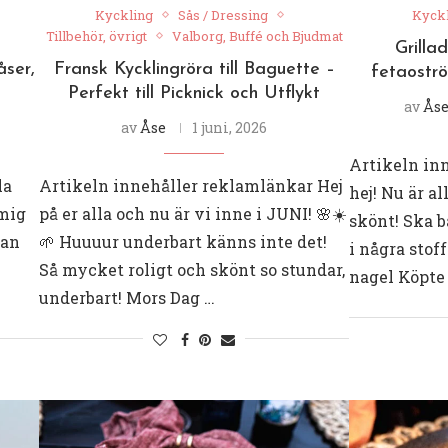
Kyckling
Sås / Dressing
Kyck
Tillbehör, övrigt
Valborg, Buffé och Bjudmat
Grilla
åser,
Fransk Kycklingröra till Baguette –
fetaoströ
Perfekt till Picknick och Utflykt
av
Ås
av
Åse
1 juni, 2026
Artikeln in
la
Artikeln innehåller reklamlänkar Hej
hej! Nu är a
ämig
på er alla och nu är vi inne i JUNI! 🌸☀️
skönt! Ska b
kan
🌱 Huuuur underbart känns inte det!
i några stoff
Så mycket roligt och skönt so stundar,
nagel Köpte
underbart! Mors Dag …