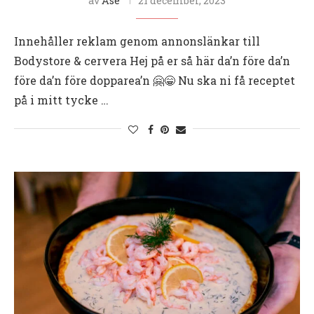
av
Åse
21 december, 2023
Innehåller reklam genom annonslänkar till
Bodystore & cervera Hej på er så här da’n före da’n
före da’n före dopparea’n 🤗😁 Nu ska ni få receptet
på i mitt tycke …