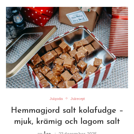
Julgodis
Julrecept
Hemmagjord salt kolafudge –
mjuk, krämig och lagom salt
av
Åse
23 december, 2025