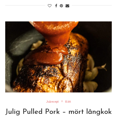
Julrecept
Kött
Julig Pulled Pork – mört långkok