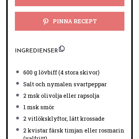
PINNA RECEPT
INGREDIENSER
600 g
lövbiff (
4
stora skivor)
Salt och nymalen svartpeppar
2
msk olivolja eller rapsolja
1
msk smör
2
vitlöksklyftor, lätt krossade
2
kvistar färsk timjan eller rosmarin
(valfritt)