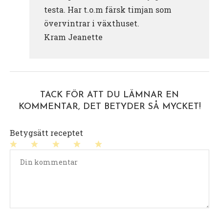
testa. Har t.o.m färsk timjan som
övervintrar i växthuset.
Kram Jeanette
TACK FÖR ATT DU LÄMNAR EN
KOMMENTAR, DET BETYDER SÅ MYCKET!
Betygsätt receptet
1
2
3
4
5
stjärna
stjärnor
stjärnor
stjärnor
stjärnor