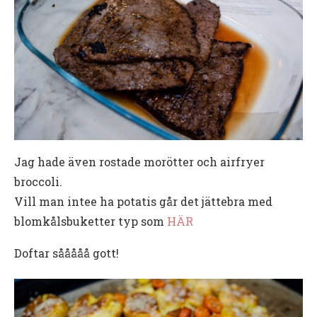
Jag hade även rostade morötter och airfryer
broccoli.
Vill man intee ha potatis går det jättebra med
blomkålsbuketter typ som
HÄR
Doftar sååååå gott!