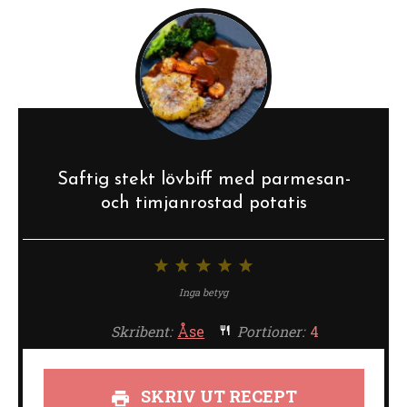
Saftig stekt lövbiff med parmesan-
och timjanrostad potatis
1
2
3
4
5
stjärna
stjärnor
stjärnor
stjärnor
stjärnor
Inga betyg
Skribent:
Åse
Portioner:
4
SKRIV UT RECEPT