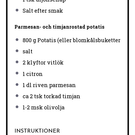
Salt efter smak
Parmesan- och timjanrostad potatis
800 g
Potatis (eller blomkålsbuketter
salt
2
klyftor vitlök
1
citron
1
dl riven parmesan
ca
2
tsk torkad timjan
1
-
2
msk olivolja
INSTRUKTIONER