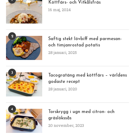
Köttfärs- och Vitkålsfräs
16 maj, 2024
2
Saftig stekt lövbiff med parmesan-
och timjanrostad potatis
28 januari, 2025
3
Tacogratäng med köttfärs – världens
godaste recept
28 januari, 2020
4
Torskrygg i ugn med citron- och
gräslökssås
20 november, 2023