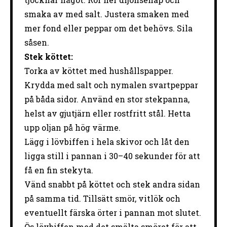
smaka av med salt. Justera smaken med
mer fond eller peppar om det behövs. Sila
såsen.
Stek köttet:
Torka av köttet med hushållspapper.
Krydda med salt och nymalen svartpeppar
på båda sidor. Använd en stor stekpanna,
helst av gjutjärn eller rostfritt stål. Hetta
upp oljan på hög värme.
Lägg i lövbiffen i hela skivor och låt den
ligga still i pannan i 30–40 sekunder för att
få en fin stekyta.
Vänd snabbt på köttet och stek andra sidan
på samma tid. Tillsätt smör, vitlök och
eventuellt färska örter i pannan mot slutet.
Ös lövbiffen med det smälta smöret för att