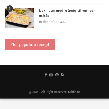
5
Lax i ugn med krämig citron- och
ostsås
16 december, 2021
Fler populära recept
@2025 - All Right Reserved. 56kilo.se