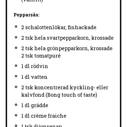
Pepparsås:
2
schalottenlökar, finhackade
2
tsk hela svartpepparkorn, krossade
2 tsk hela grönpepparkorn, krossade
2 tsk tomatpuré
1
dl rödvin
1
dl vatten
2
tsk koncentrerad kyckling- eller
kalvfond (Bong touch of taste)
1
dl grädde
1
dl crème fraiche
1
tsk dijonsenap