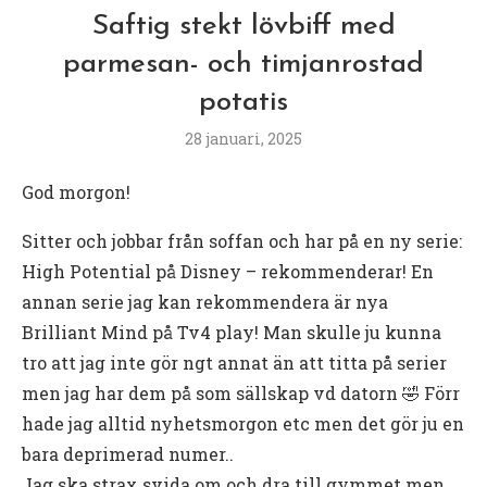
Saftig stekt lövbiff med
parmesan- och timjanrostad
potatis
28 januari, 2025
God morgon!
Sitter och jobbar från soffan och har på en ny serie:
High Potential på Disney – rekommenderar! En
annan serie jag kan rekommendera är nya
Brilliant Mind på Tv4 play! Man skulle ju kunna
tro att jag inte gör ngt annat än att titta på serier
men jag har dem på som sällskap vd datorn 🤣 Förr
hade jag alltid nyhetsmorgon etc men det gör ju en
bara deprimerad numer..
Jag ska strax svida om och dra till gymmet men