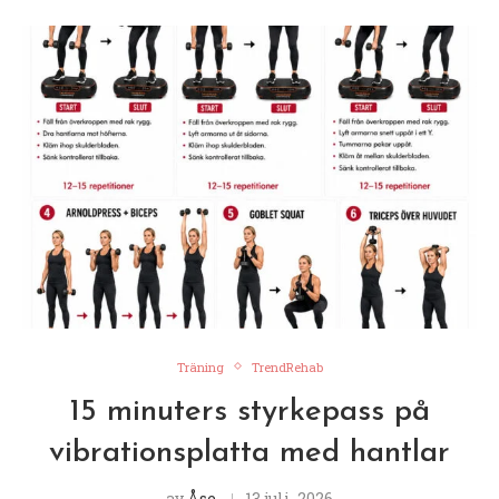
Träning
TrendRehab
15 minuters styrkepass på
vibrationsplatta med hantlar
av
Åse
13 juli, 2026