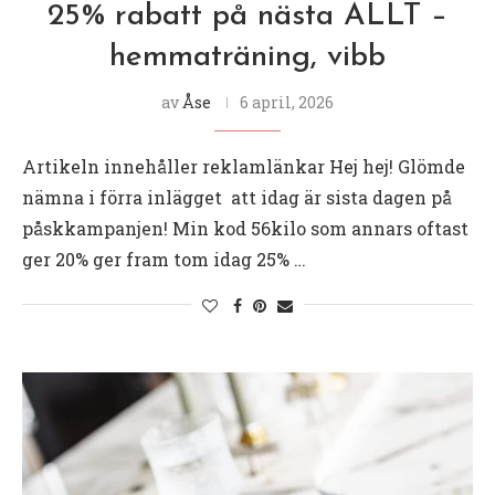
25% rabatt på nästa ALLT –
hemmaträning, vibb
av
Åse
6 april, 2026
Artikeln innehåller reklamlänkar Hej hej! Glömde
nämna i förra inlägget att idag är sista dagen på
påskkampanjen! Min kod 56kilo som annars oftast
ger 20% ger fram tom idag 25% …