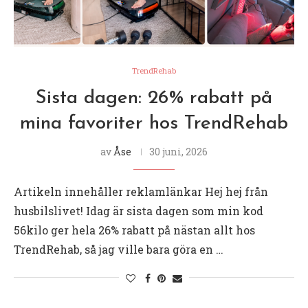
TrendRehab
Sista dagen: 26% rabatt på
mina favoriter hos TrendRehab
av
Åse
30 juni, 2026
Artikeln innehåller reklamlänkar Hej hej från
husbilslivet! Idag är sista dagen som min kod
56kilo ger hela 26% rabatt på nästan allt hos
TrendRehab, så jag ville bara göra en …