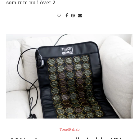
som rum nu i över 2 …
TrendRehab