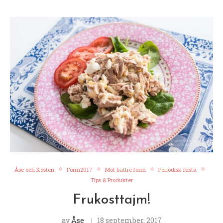
Åse och Kosten
Form2017
Mot bättre form
Periodisk fasta
Tips & Produkter
Frukosttajm!
av
Åse
18 september, 2017