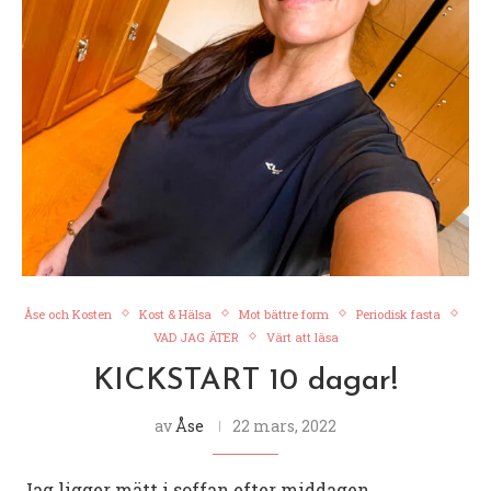
Åse och Kosten
Kost & Hälsa
Mot bättre form
Periodisk fasta
VAD JAG ÄTER
Värt att läsa
KICKSTART 10 dagar!
av
Åse
22 mars, 2022
Jag ligger mätt i soffan efter middagen