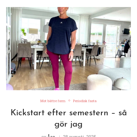
Mot bättre form
Periodisk fasta
Kickstart efter semestern – så
gör jag
av
Åse
28 augusti, 2025