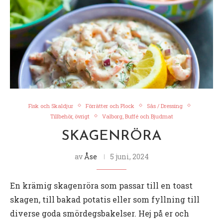
Fisk och Skaldjur
Förrätter och Plock
Sås / Dressing
Tillbehör, övrigt
Valborg, Buffé och Bjudmat
SKAGENRÖRA
av
Åse
5 juni, 2024
En krämig skagenröra som passar till en toast
skagen, till bakad potatis eller som fyllning till
diverse goda smördegsbakelser. Hej på er och