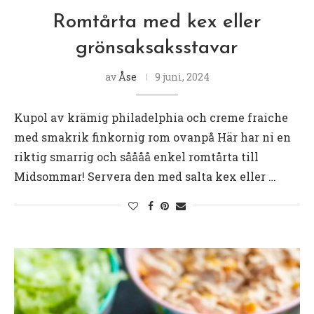
Romtårta med kex eller
grönsaksaksstavar
av
Åse
9 juni, 2024
Kupol av krämig philadelphia och creme fraiche
med smakrik finkornig rom ovanpå Här har ni en
riktig smarrig och såååå enkel romtårta till
Midsommar! Servera den med salta kex eller …