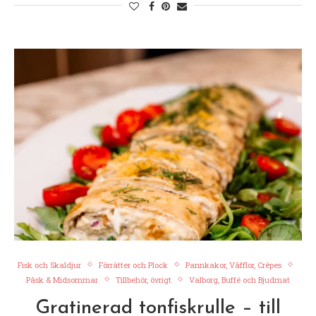
Fisk och Skaldjur
Förrätter och Plock
Pannkakor, Våfflor, Crêpes
Påsk & Midsommar
Tillbehör, övrigt
Valborg, Buffé och Bjudmat
Gratinerad tonfiskrulle – till