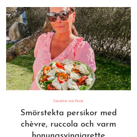
Förrätter och Plock
Smörstekta persikor med
chèvre, ruccola och varm
honungsvinaigrette