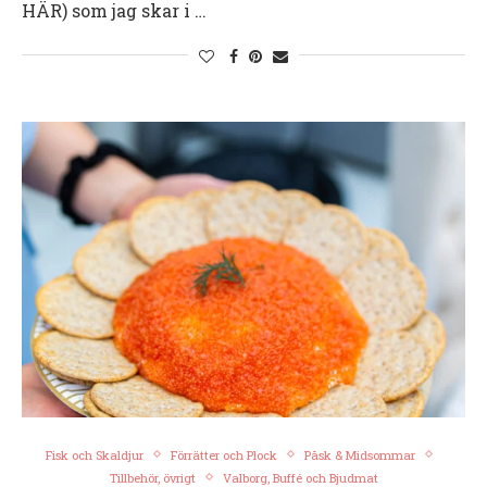
HÄR) som jag skar i …
Fisk och Skaldjur
Förrätter och Plock
Påsk & Midsommar
Tillbehör, övrigt
Valborg, Buffé och Bjudmat