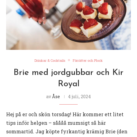
Drinkar & Cocktails
Förrätter och Plock
Brie med jordgubbar och Kir
Royal
av
Åse
4 juli, 2024
Hej på er och skön torsdag! Här kommer ett litet
tips inför helgen – såååå mumsigt så här
sommartid. Jag köpte fyrkantig krämig Brie (den