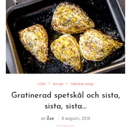
LCHF
Recept
Tillbehör, övrigt
Gratinerad spetskål och sista,
sista, sista…
av
Åse
8 augusti, 2018