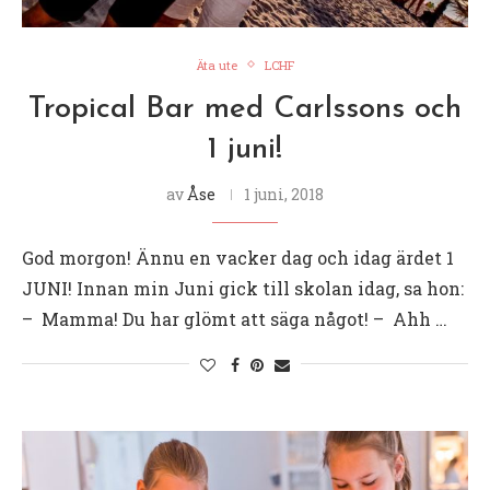
Äta ute
LCHF
Tropical Bar med Carlssons och
1 juni!
av
Åse
1 juni, 2018
God morgon! Ännu en vacker dag och idag ärdet 1
JUNI! Innan min Juni gick till skolan idag, sa hon:
– Mamma! Du har glömt att säga något! – Ahh …