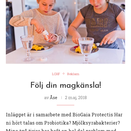
LCHF
Reklam
Följ din magkänsla!
av
Åse
2 maj, 2018
Inlägget är i samarbete med BioGaia Protectis Har
ni hört talas om Probiotika? Mjölksyrabakterier?
Mina två tjejer har haft en hel del problem med