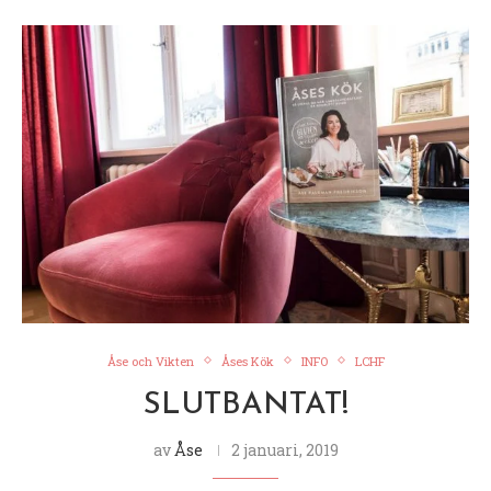
Åse och Vikten
Åses Kök
INFO
LCHF
SLUTBANTAT!
av
Åse
2 januari, 2019