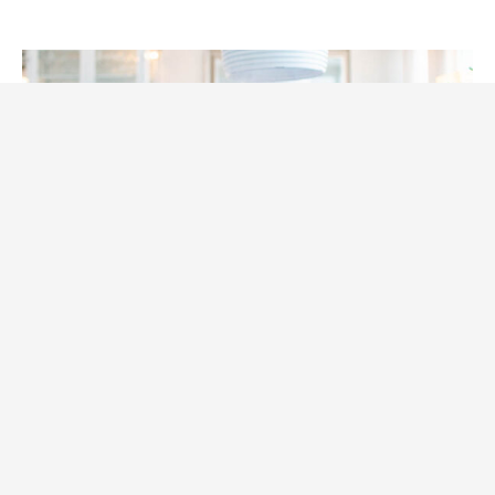
Bodystore
L-teanin vid stress (ångest och
oro)