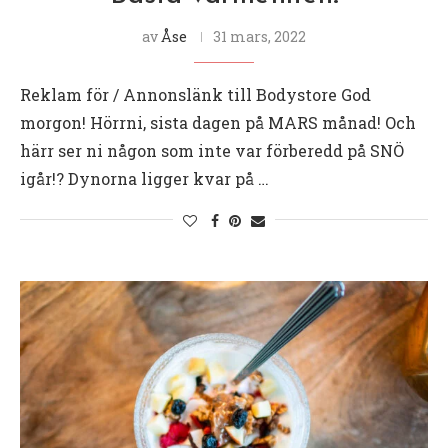
av
Åse
31 mars, 2022
Reklam för / Annonslänk till Bodystore God
morgon! Hörrni, sista dagen på MARS månad! Och
härr ser ni någon som inte var förberedd på SNÖ
igår!? Dynorna ligger kvar på …