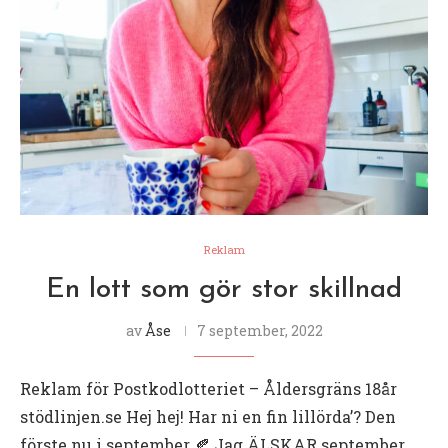
Reklam
En lott som gör stor skillnad
av
Åse
7 september, 2022
Reklam för Postkodlotteriet – Åldersgräns 18år
stödlinjen.se Hej hej! Har ni en fin lillörda’? Den
förste nu i september 🍂 Jag ÄLSKAR september,