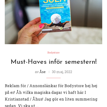
Bodystore
Must-Haves inför semestern!
av
Åse
30 maj, 2022
Reklam för / Annonslänkar för Bodystore hej hej
på er! Åh vilka magiska dagar vi haft här I
Kristianstad / Åhus! Jag gör en liten summering
sedan. Vi ska ut …