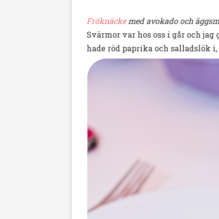
Fröknäcke
med avokado och äggsmör.
Svärmor var hos oss i går och jag
hade röd paprika och salladslök i,