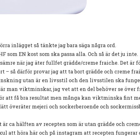
förra inlägget så tänkte jag bara säga några ord.
LCHF som EN kost som ska passa alla. Och så är det ju inte. 
sämre när jag äter fullfet grädde/creme fraiche. Det är fö
rt – så därför provar jag att ta bort grädde och creme fra
inskning utan är en livsstil och den livsstilen ska funger
när man viktminskar, jag vet att en del behöver se över 
r att få bra resultat men många kan viktminska fint me
 lätt överäter mejeri och sockerberoende och sockermissb
det är ca hälften av recepten som är utan grädde och creme 
ul att höra här och på instagram att recepten fungerar o