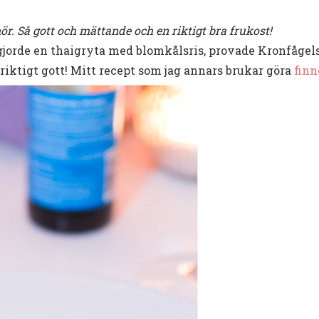
 Så gott och mättande och en riktigt bra frukost!
 gjorde en thaigryta med blomkålsris, provade Kronfågel
 riktigt gott! Mitt recept som jag annars brukar göra
finn