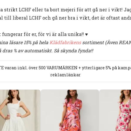
strikt LCHF eller ta bort mejeri för att gå ner i vikt! Ja
till liberal LCHF och gå ner bra i vikt, det är oftast and
ungerar för er, för vi är alla unika!! ♥
ina läsare 15% på hela
Klädfabrikens
sortiment (Även REAN 
å dras % av automatiskt. Så skynda fynda!!
E varan inkl. över 500 VARUMÄRKEN + ytterligare 5% på kampan
reklamlänkar