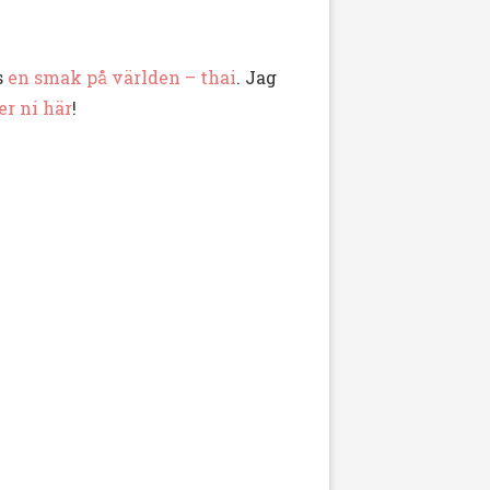
s
en smak på världen – thai
. Jag
er ni här
!