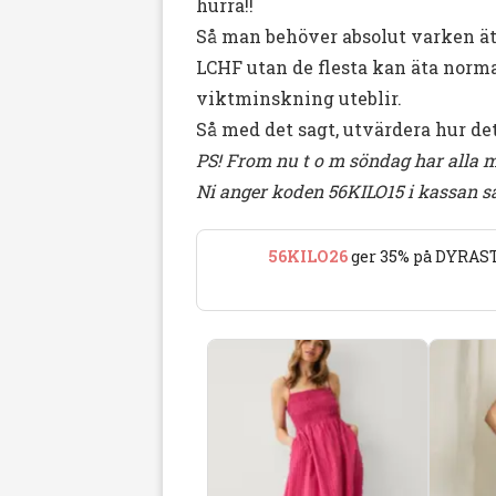
hurra!!
Så man behöver absolut varken äta 
LCHF utan de flesta kan äta normal 
viktminskning uteblir.
Så med det sagt, utvärdera hur det f
PS! From nu t o m söndag har alla m
Ni anger koden 56KILO15 i kassan s
56KILO26
ger 35% på DYRAST