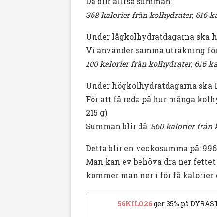
Då blir alltså summan:
368 kalorier från kolhydrater, 616 ka
Under lågkolhydratdagarna ska hon 
Vi använder samma uträkning för 
100 kalorier från kolhydrater, 616 kal
Under högkolhydratdagarna ska Lis
För att få reda på hur många kolh
215 g)
Summan blir då:
860 kalorier från k
Detta blir en veckosumma på: 9966,
Man kan ev behöva dra ner fettet
kommer man ner i för få kalorier
56KILO26
ger 35% på DYRAST