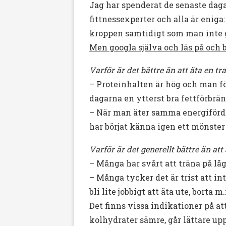
Jag har spenderat de senaste dagar
fittnessexperter och alla är eniga
kroppen samtidigt som man inte g
Men googla själva och läs på och b
Varför är det bättre än att äta en tr
– Proteinhalten är hög och man fö
dagarna en ytterst bra fettförbrä
– När man äter samma energiförde
har börjat känna igen ett mönster 
Varför är det generellt bättre än att
– Många har svårt att träna på lå
– Många tycker det är trist att int
bli lite jobbigt att äta ute, borta m
Det finns vissa indikationer på at
kolhydrater sämre, går lättare upp