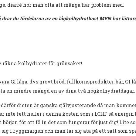
e, diarré hör man ofta att många har problem med.
 drar du fördelarna av en lågkolhydratkost MEN har lättare
e räkna kolhydrater för grönsaker!
ara GI låga, dvs grovt bröd, fullkornsprodukter, bär, GI lå
äta en mindre mängd en av dina två högkolhydratdagar.
 därför dieten är ganska självjusterande då man kommer
r inte fett heller i denna kosten som i LCHF så energin
 början för att få in det som fungerar för just dig! Lite so
 sig i ryggmärgen och man lär sig äta på ett sätt som spa