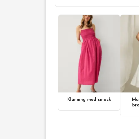
Klänning med smock
Max
Videoinnehåll
bro