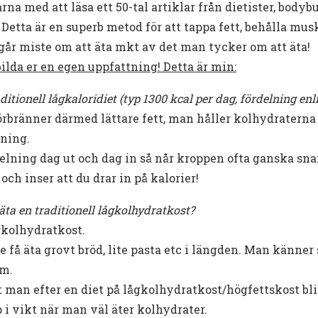
na med att läsa ett 50-tal artiklar från dietister, bodybu
: Detta är en superb metod för att tappa fett, behålla mu
år miste om att äta mkt av det man tycker om att äta!
ilda er en egen uppfattning! Detta är min:
aditionell lågkaloridiet (typ 1300 kcal per dag, fördelning enl
rbränner därmed lättare fett, man håller kolhydraterna 
nning.
lning dag ut och dag in så når kroppen ofta ganska snar
och inser att du drar in på kalorier!
 äta en traditionell lågkolhydratkost?
gkolhydratkost.
e få äta grovt bröd, lite pasta etc i längden. Man känner 
.m.
t man efter en diet på lågkolhydratkost/högfettskost bli
 i vikt när man väl äter kolhydrater.