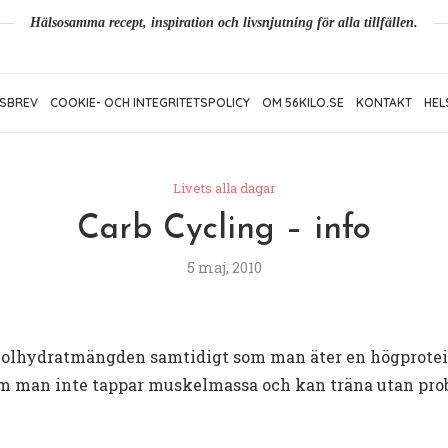
Hälsosamma recept, inspiration och livsnjutning för alla tillfällen.
SBREV
COOKIE- OCH INTEGRITETSPOLICY
OM 56KILO.SE
KONTAKT
HEL
Livets alla dagar
Carb Cycling – info
5 maj, 2010
a kolhydratmängden samtidigt som man äter en högprote
som man inte tappar muskelmassa och kan träna utan pro