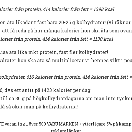
lorier från protein, 414 kalorier från fett = 1398 kcal
äta likadant fast bara 20-25 g kolhydrater! (vi räknar på
att få reda på hur många kalorier hon ska äta som ovan
orier från protein, 414 kalorier från fett = 1130 kcal
a äta lika mkt protein, fast fler kolhydrater!
ydrater hon ska äta så multiplicerar vi hennes vikt i pou
olhydrater, 616 kalorier från protein, 414 kalorier från fett 
 dvs ett snitt på 1423 kalorier per dag.
 till ca 30 g på högkolhydratdagarna om man inte tycke
 då så ökar man på kolhydraterna!
E varan inkl. över 500 VARUMÄRKEN + ytterligare 5% på kampan
reklamlänkar