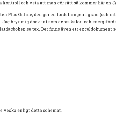
a kontroll och veta att man gör rätt så kommer här en
C
ten Plus Online, den ger en fördelningen i gram (och in
c. Jag bryr mig dock inte om deras kalori och energifö
a! Matdagboken.se tex. Det finns även ett exceldokumen
de vecka enligt detta schemat.