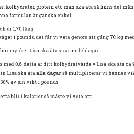
er, kolhydrater, protein etc man ska äta så finns det må
nna formulan är ganska enkel.
ch är 1,70 lång.
väger i pounds, det får vi veta genom att gång 70 kg med
å hur mycket Lisa ska äta sina medeldagar:
s med 0,6, detta är ditt kolhydratvärde = Lisa ska äta ca
in Lisa ska äta
alla dagar
så multiplicerar vi hennes vik
30% av sin vikt i pounds.
tta blir i kalorier så måste vi veta att: