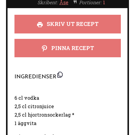
Skribent:
Åse
Portioner:
1
SKRIV UT RECEPT
PINNA RECEPT
INGREDIENSER
6
cl vodka
2
,5 cl citronjuice
2
,5 cl hjortronsockerlag *
1
äggvita