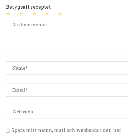
Betygsätt receptet
1
2
3
4
5
stjärna
stjärnor
stjärnor
stjärnor
stjärnor
Spara mitt namn, mail och webbsida i den här