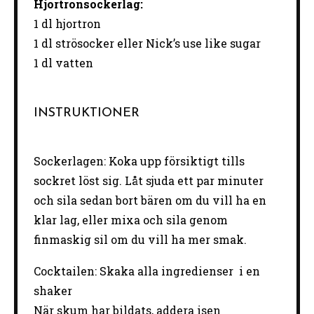
Hjortronsockerlag:
1 dl hjortron
1
dl strösocker eller Nick’s use like sugar
1
dl vatten
INSTRUKTIONER
Sockerlagen: Koka upp försiktigt tills
sockret löst sig. Låt sjuda ett par minuter
och sila sedan bort bären om du vill ha en
klar lag, eller mixa och sila genom
finmaskig sil om du vill ha mer smak.
Cocktailen: Skaka alla ingredienser i en
shaker
När skum har bildats, addera isen