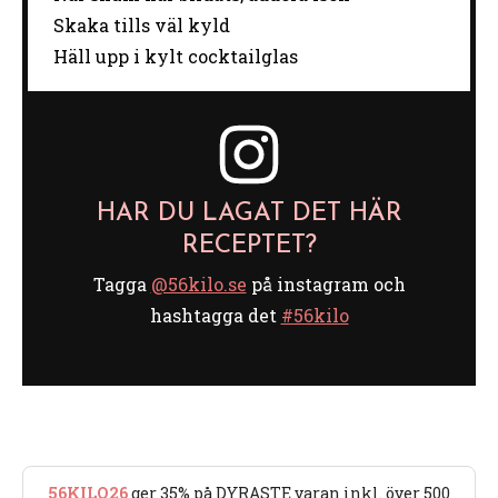
Skaka tills väl kyld
Häll upp i kylt cocktailglas
HAR DU LAGAT DET HÄR
RECEPTET?
Tagga
@56kilo.se
på instagram och
hashtagga det
#56kilo
56KILO26
ger 35% på DYRASTE varan inkl. över 500