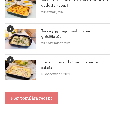
Tacogratäng med köttfärs – världens
godaste recept
28 januari, 2020
4
Torskrygg i ugn med citron- och
gräslökssås
20 november, 2023
5
Lax i ugn med krämig citron- och
ostsås
16 december, 2021
Fler populära recept