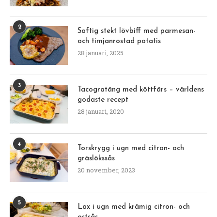
2
Saftig stekt lövbiff med parmesan-
och timjanrostad potatis
28 januari, 2025
3
Tacogratäng med köttfärs – världens
godaste recept
28 januari, 2020
4
Torskrygg i ugn med citron- och
gräslökssås
20 november, 2023
5
Lax i ugn med krämig citron- och