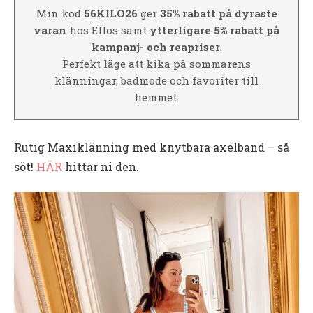
Min kod
56KILO26
ger
35% rabatt på dyraste
varan
hos Ellos samt
ytterligare 5% rabatt på
kampanj- och reapriser
.
Perfekt läge att kika på sommarens
klänningar, badmode och favoriter till
hemmet.
Rutig Maxiklänning med knytbara axelband – så
söt!
HÄR
hittar ni den.