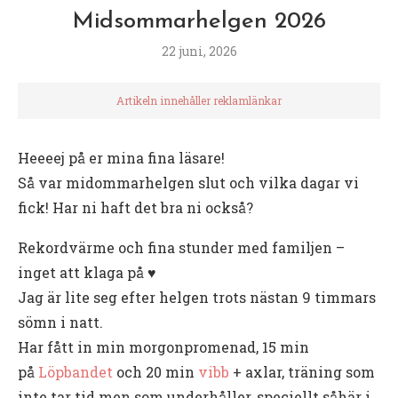
Midsommarhelgen 2026
22 juni, 2026
Artikeln innehåller reklamlänkar
Heeeej på er mina fina läsare!
Så var midommarhelgen slut och vilka dagar vi
fick! Har ni haft det bra ni också?
Rekordvärme och fina stunder med familjen –
inget att klaga på ♥️
Jag är lite seg efter helgen trots nästan 9 timmars
sömn i natt.
Har fått in min morgonpromenad, 15 min
på
Löpbandet
och 20 min
vibb
+ axlar, träning som
inte tar tid men som underhåller, speciellt såhär i