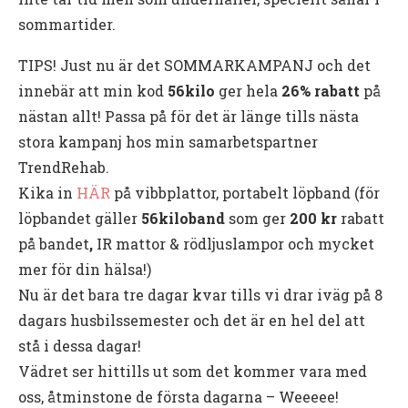
sommartider.
TIPS! Just nu är det SOMMARKAMPANJ och det
innebär att min kod
56kilo
ger hela
26% rabatt
på
nästan allt! Passa på för det är länge tills nästa
stora kampanj hos min samarbetspartner
TrendRehab.
Kika in
HÄR
på vibbplattor, portabelt löpband (för
löpbandet gäller
56kilo
band
som ger
200 kr
rabatt
på bandet
,
IR mattor & rödljuslampor och mycket
mer för din hälsa!)
Nu är det bara tre dagar kvar tills vi drar iväg på 8
dagars husbilssemester och det är en hel del att
stå i dessa dagar!
Vädret ser hittills ut som det kommer vara med
oss, åtminstone de första dagarna – Weeeee!