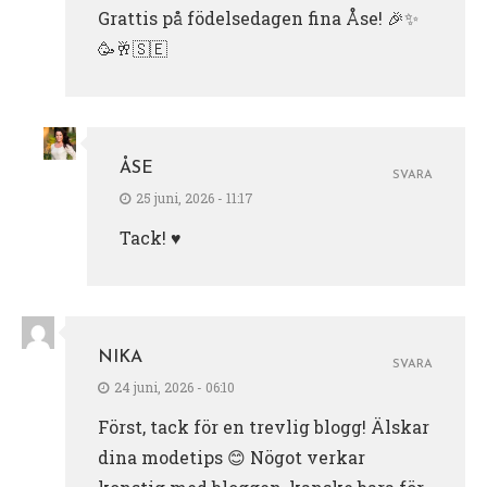
Grattis på födelsedagen fina Åse! 🎉✨
🥳🥂🇸🇪
ÅSE
SVARA
25 juni, 2026 - 11:17
Tack! ♥️
NIKA
SVARA
24 juni, 2026 - 06:10
Först, tack för en trevlig blogg! Älskar
dina modetips 😊 Nögot verkar