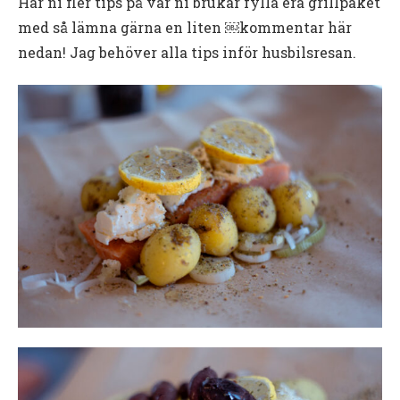
Har ni fler tips på var ni brukar fylla era grillpaket
med så lämna gärna en liten ￼kommentar här
nedan! Jag behöver alla tips inför husbilsresan.