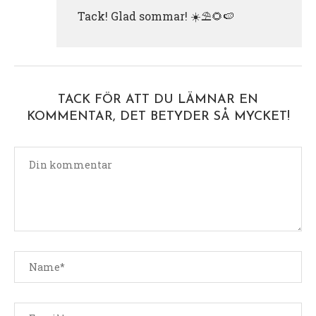
Tack! Glad sommar! ☀️⛱️🌻🍉
TACK FÖR ATT DU LÄMNAR EN
KOMMENTAR, DET BETYDER SÅ MYCKET!