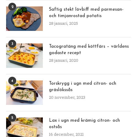
2
Saftig stekt lövbiff med parmesan-
och timjanrostad potatis
28 januari, 2025
3
Tacogratäng med köttfärs – världens
godaste recept
28 januari, 2020
4
Torskrygg i ugn med citron- och
gräslökssås
20 november, 2023
5
Lax i ugn med krämig citron- och
ostsås
16 december, 2021