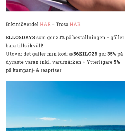
Bikiniöverdel
HÄR
– Trosa
HÄR
ELLOSDAYS
som ger 30% på beställningen – gäller
bara tills ikväll!
Utöver det gäller min kod: ￼
56KILO26
ger
35%
på
dyraste varan inkl. varumärken + Ytterligare
5%
på kampanj- & reapriser