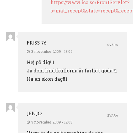
https://www.ica.se/FrontServlet?
s=mat_recept&state=recept&recep
FRISS 76
SVARA
3 november, 2009 - 13:09
Hej på dig!!1
Ja dom lindtkullorna är farligt goda!!1
Ha en skön dag!!1
JENJO
SVARA
3 november, 2009 - 12:08
Visst är de helt smaskiga de där