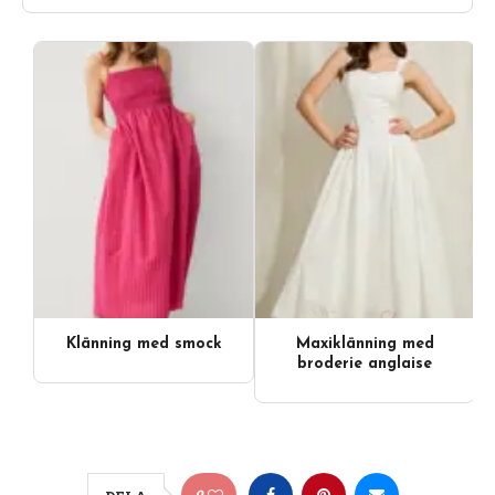
Klänning med smock
Maxiklänning med
broderie anglaise
0