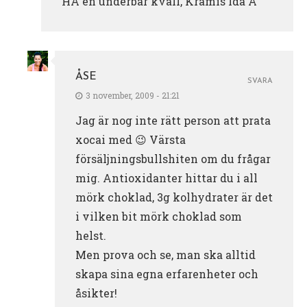
HA en underbar kväll, Kramis Ida A
ÅSE
SVARA
3 november, 2009 - 21:21
Jag är nog inte rätt person att prata
xocai med 😉 Värsta
försäljningsbullshiten om du frågar
mig. Antioxidanter hittar du i all
mörk choklad, 3g kolhydrater är det
i vilken bit mörk choklad som
helst.
Men prova och se, man ska alltid
skapa sina egna erfarenheter och
åsikter!