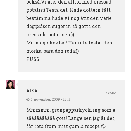
också.Vi äter den alltid med pressad
potatis:) Testa det! Hade dottern fått
bestämma hade vi nog ätit den varje
dag:)Såsen suger in så gott i den
pressade potatisen:))
Mumsig choklad! Har inte testat den
mörka, bara den röda:))
PUSS
AIKA
SVARA
3 november, 2009 - 18:18
Mmmmm, grönpepparkyckling som e
såååååååååå gott! Länge sen jag åt det,
får rota fram mitt gamla recept 😉