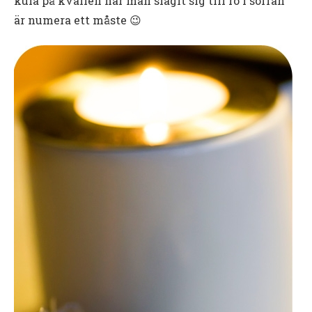
kula på kvällen när man slagit sig till ro i soffan
är numera ett måste 😉