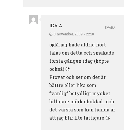
IDA A
SVARA
3 november, 2009 - 22:10
ojdå, jag hade aldrig hört
talas om detta och smakade
första gången idag (köpte
också) 🙂
Provar och ser om det är
bättre eller lika som
”vanlig” betydligt mycket
billigare mörk choklad…och
det värsta som kan hända är
att jag blir lite fattigare 🙂