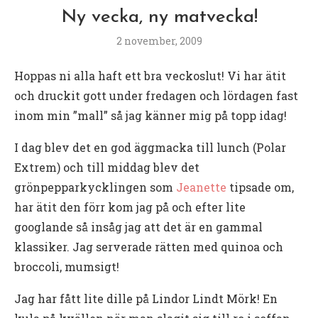
Ny vecka, ny matvecka!
2 november, 2009
Hoppas ni alla haft ett bra veckoslut! Vi har ätit
och druckit gott under fredagen och lördagen fast
inom min ”mall” så jag känner mig på topp idag!
I dag blev det en god äggmacka till lunch (Polar
Extrem) och till middag blev det
grönpepparkycklingen som
Jeanette
tipsade om,
har ätit den förr kom jag på och efter lite
googlande så insåg jag att det är en gammal
klassiker. Jag serverade rätten med quinoa och
broccoli, mumsigt!
Jag har fått lite dille på Lindor Lindt Mörk! En