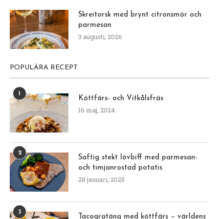
Skreitorsk med brynt citronsmör och
parmesan
3 augusti, 2026
POPULÄRA RECEPT
1
Köttfärs- och Vitkålsfräs
16 maj, 2024
2
Saftig stekt lövbiff med parmesan-
och timjanrostad potatis
28 januari, 2025
3
Tacogratäng med köttfärs – världens