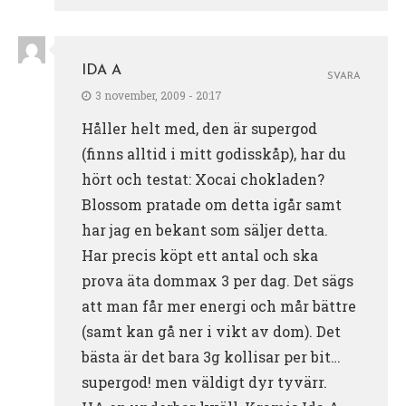
IDA A
SVARA
3 november, 2009 - 20:17
Håller helt med, den är supergod
(finns alltid i mitt godisskåp), har du
hört och testat: Xocai chokladen?
Blossom pratade om detta igår samt
har jag en bekant som säljer detta.
Har precis köpt ett antal och ska
prova äta dommax 3 per dag. Det sägs
att man får mer energi och mår bättre
(samt kan gå ner i vikt av dom). Det
bästa är det bara 3g kollisar per bit…
supergod! men väldigt dyr tyvärr.