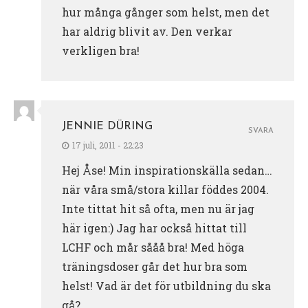
hur många gånger som helst, men det
har aldrig blivit av. Den verkar
verkligen bra!
JENNIE DÜRING
SVARA
17 juli, 2011 - 22:23
Hej Åse! Min inspirationskälla sedan…
när våra små/stora killar föddes 2004.
Inte tittat hit så ofta, men nu är jag
här igen:) Jag har också hittat till
LCHF och mår sååå bra! Med höga
träningsdoser går det hur bra som
helst! Vad är det för utbildning du ska
gå?