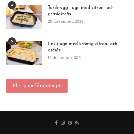
4
Torskrygg i ugn med citron- och
gräslökssås
20 november, 2023
5
Lax i ugn med krämig citron- och
ostsås
16 december, 2021
Fler populära recept