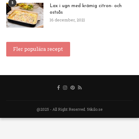
5
Lax i ugn med krämig citron- och
ostsås
16 december, 2021
Fler populära recept
@2025 - All Right Reserved. 56kilo.se