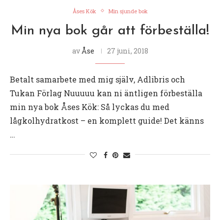
Åses Kök
Min sjunde bok
Min nya bok går att förbeställa!
av
Åse
27 juni, 2018
Betalt samarbete med mig själv, Adlibris och
Tukan Förlag Nuuuuu kan ni äntligen förbeställa
min nya bok Åses Kök: Så lyckas du med
lågkolhydratkost – en komplett guide! Det känns
…