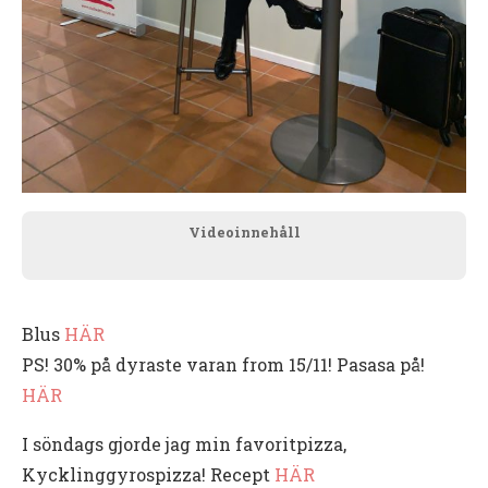
Videoinnehåll
Blus
HÄR
PS! 30% på dyraste varan from 15/11! Pasasa på!
HÄR
I söndags gjorde jag min favoritpizza,
Kycklinggyrospizza! Recept
HÄR