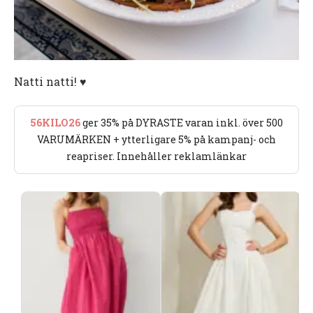
Natti natti! ♥️
56KILO26
ger 35% på DYRASTE varan inkl. över 500
VARUMÄRKEN + ytterligare 5% på kampanj- och
reapriser. Innehåller reklamlänkar