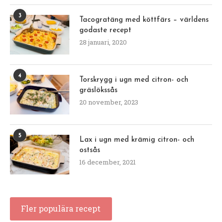
3
Tacogratäng med köttfärs – världens
godaste recept
28 januari, 2020
4
Torskrygg i ugn med citron- och
gräslökssås
20 november, 2023
5
Lax i ugn med krämig citron- och
ostsås
16 december, 2021
Fler populära recept