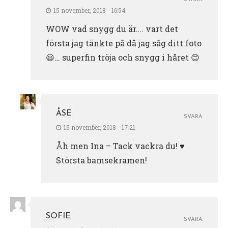
15 november, 2018 - 16:54
WOW vad snygg du är…. vart det
första jag tänkte på då jag såg ditt foto
😃… superfin tröja och snygg i håret 😊
ÅSE
SVARA
15 november, 2018 - 17:21
Åh men Ina – Tack vackra du! ♥️
Största bamsekramen!
SOFIE
SVARA