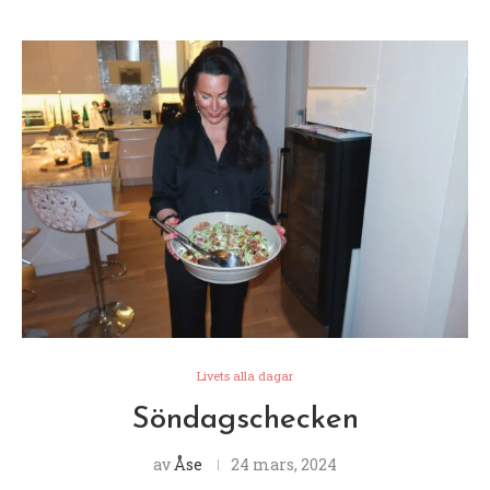
Livets alla dagar
Söndagschecken
av
Åse
24 mars, 2024