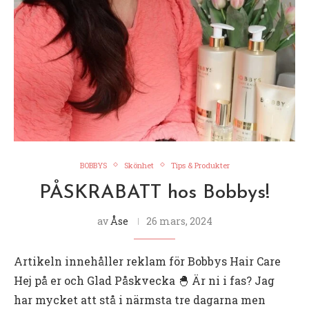
BOBBYS
Skönhet
Tips & Produkter
PÅSKRABATT hos Bobbys!
av
Åse
26 mars, 2024
Artikeln innehåller reklam för Bobbys Hair Care
Hej på er och Glad Påskvecka 🐣 Är ni i fas? Jag
har mycket att stå i närmsta tre dagarna men