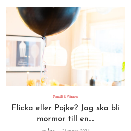
Familj & Vänner
Flicka eller Pojke? Jag ska bli
mormor till en….
av
Åse
31 mars, 2024