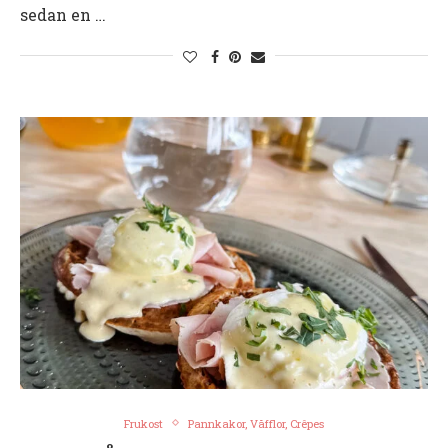
sedan en …
Frukost
Pannkakor, Våfflor, Crêpes