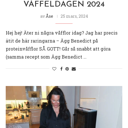
VÅFFELDAGEN 2024
av
Åse
25 mars, 2024
Hej hej! Äter ni några våfflor idag? Jag har precis
ätit de här raringarna – Ägg Benedict på
proteinvåfflor SÅ GOTT! Går så snabbt att göra
(samma recept som Ägg Benedict …