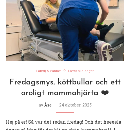
Familj & Vänner
Livets alla dagar
Fredagsmys, köttbullar och ett
oroligt mammahjärta ❤️
av
Åse
24 oktober, 2025
Hej på er! Så var det redan fredag! Och det heeeela
dagen =) Idag får det bli en skön hemmakväll. I