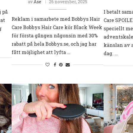
av
Åse
26 november, 2025
 på
I betalt sam
Reklam i samarbete med Bobbys Hair
nat
Care SPOILE
Care Bobbys Hair Care kör Black Week
g
speciellt m
för första gången någonsin med 30%
adventskalen
rabatt på hela Bobbys.se, och jag har
känslan av a
fått möjlighet att lyfta …
dag. …