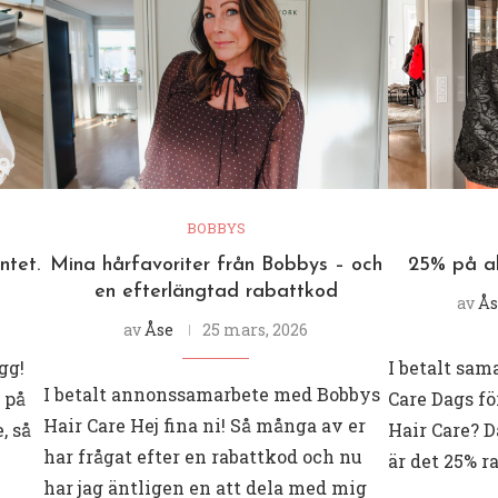
BOBBYS
ntet.
Mina hårfavoriter från Bobbys – och
25% på al
en efterlängtad rabattkod
av
Ås
av
Åse
25 mars, 2026
gg!
I betalt sa
I betalt annonssamarbete med Bobbys
 på
Care Dags f
Hair Care Hej fina ni! Så många av er
, så
Hair Care? Då
har frågat efter en rabattkod och nu
är det 25% r
har jag äntligen en att dela med mig