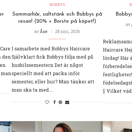
BOBBYS
B
er
Sommarhår, saltstänk och Bobbys på
Bobbys
resan! (20% + Borste på köpet!)
av
av
Åse
28 juni, 2026
Reklamsama
rCare
I samarbete med Bobbys Haircare
Haircare He
n den
Självklart fick Bobbys följa med på
lördag! Här 
ren
husbilssemestern Det är något
förberedelse
n man
speciellt med att packa inför
festligheter
semester, eller hur? Man tänker att
födelsedagsf
man ska ta med …
🍾 Vilket vä