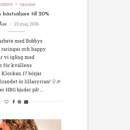
OBBYS
Skönhet
 bästsäljare till 20%
Åse
23 maj, 2026
rbete med Bobbys
j raringar och happy
är vi igång med
r för kvällens
! Klockan 17 börjar
irandet ör lillasyrran! 🎈🎉
der HBG bjuder på! …