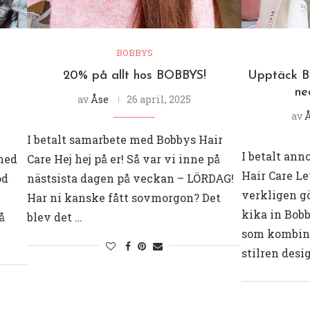
BOBBYS
20% på allt hos BOBBYS!
Upptäck Bo
ne
av
Åse
26 april, 2025
av
I betalt samarbete med Bobbys Hair
I betalt an
med
Care Hej hej på er! Så var vi inne på
Hair Care Le
od
nästsista dagen på veckan – LÖRDAG!
verkligen g
Har ni kanske fått sovmorgon? Det
kika in Bob
å
blev det …
som kombine
stilren desi