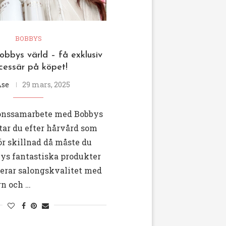
BOBBYS
bbys värld – få exklusiv
cessär på köpet!
Åse
29 mars, 2025
nonssamarbete med Bobbys
tar du efter hårvård som
ör skillnad då måste du
bys fantastiska produkter
rar salongskvalitet med
gn och …