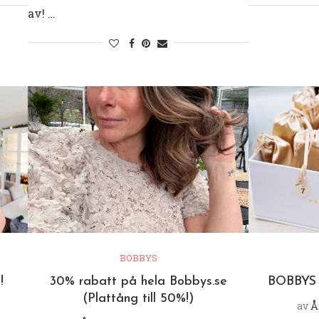
av! …
BOBBYS
!
30% rabatt på hela Bobbys.se
BOBBYS
(Plattång till 50%!)
av
Å