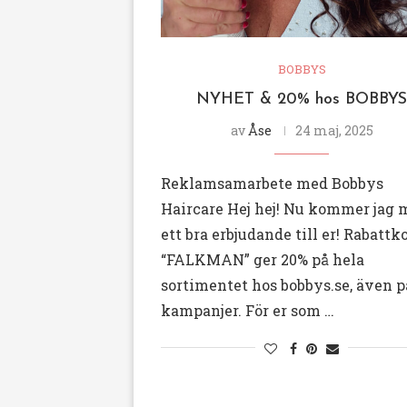
BOBBYS
NYHET & 20% hos BOBBYS
av
Åse
24 maj, 2025
Reklamsamarbete med Bobbys
Haircare Hej hej! Nu kommer jag 
ett bra erbjudande till er! Rabattk
“FALKMAN” ger 20% på hela
sortimentet hos bobbys.se, även p
kampanjer. För er som …