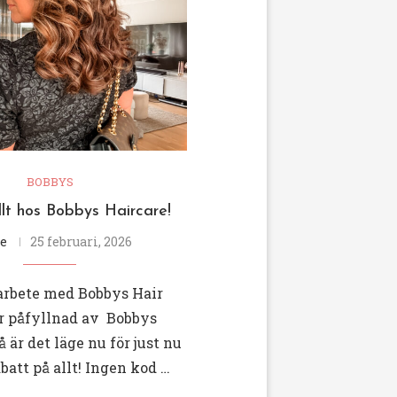
BOBBYS
lt hos Bobbys Haircare!
e
25 februari, 2026
marbete med Bobbys Hair
ör påfyllnad av Bobbys
 är det läge nu för just nu
abatt på allt! Ingen kod …