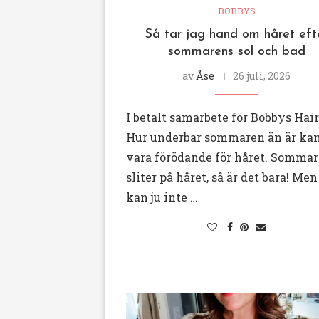
BOBBYS
Så tar jag hand om håret eft
sommarens sol och bad
av
Åse
26 juli, 2026
I betalt samarbete för Bobbys Hai
Hur underbar sommaren än är ka
vara förödande för håret. Somma
sliter på håret, så är det bara! Me
kan ju inte …