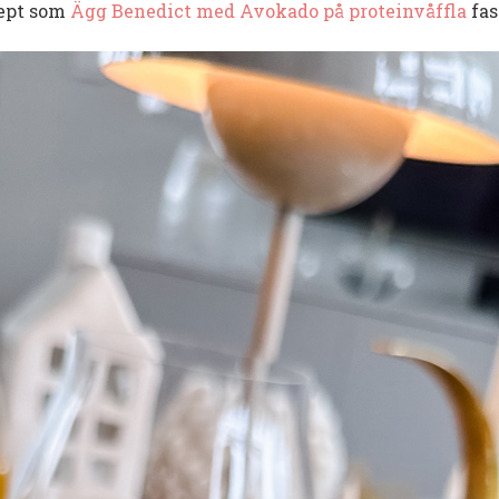
cept som
Ägg Benedict med Avokado på proteinvåffla
fas