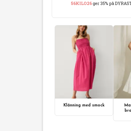
56KILO26
ger 35% på DYRAST
Klänning med smock
Max
bro