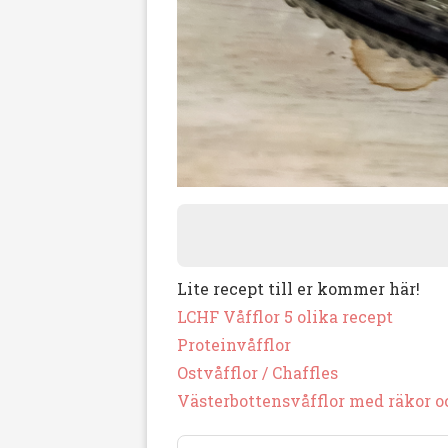
Lite recept till er kommer här!
LCHF Våfflor 5 olika recept
Proteinvåfflor
Ostvåfflor / Chaffles
Västerbottensvåfflor med räkor o