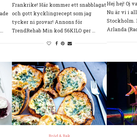
Hej hej! Oj v
Frankrike! Här kommer ett snabblagat
Nu är vi i a
lade
och gott kycklingrecept som jag
Stockholm. I
tycker ni provar! Annons för
Arlanda (Ra
 …
TrendRehab Min kod 56KILO ger …
Bröd & Bak