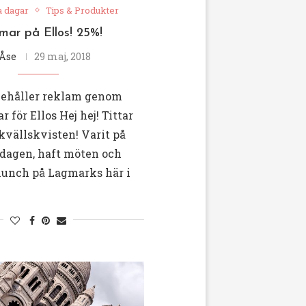
a dagar
Tips & Produkter
ar på Ellos! 25%!
Åse
29 maj, 2018
nehåller reklam genom
 för Ellos Hej hej! Tittar
 kvällskvisten! Varit på
 dagen, haft möten och
 lunch på Lagmarks här i