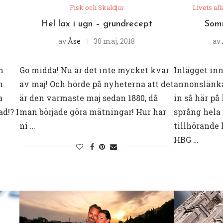
Fisk och Skaldjur
Livets all
Hel lax i ugn – grundrecept
Somm
av
Åse
30 maj, 2018
av
m
Go midda! Nu är det inte mycket kvar
Inlägget in
n
av maj! Och hörde på nyheterna att det
annonslänkar
a
är den varmaste maj sedan 1880, då
in så här på
d!? I
man började göra mätningar! Hur har
språng hela
ni …
tillhörande
HBG …