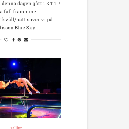
a denna dagen gått i E T T !
lla fall frammme i
 kväll/natt sover vi på
disson Blue Sky …
Tallinn