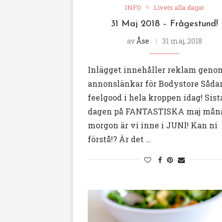
INFO
Livets alla dagar
31 Maj 2018 – Frågestund!
av
Åse
31 maj, 2018
Inlägget innehåller reklam geno
annonslänkar för Bodystore Såda
feelgood i hela kroppen idag! Sist
dagen på FANTASTISKA maj måna
morgon är vi inne i JUNI! Kan ni
förstå!? Är det …