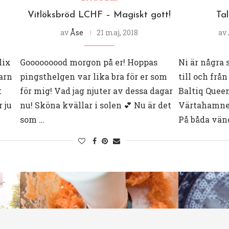
Vitlöksbröd LCHF – Magiskt gott!
Tal
av
Åse
21 maj, 2018
av
lix
Gooooooood morgon på er! Hoppas
Ni är några
barn
pingsthelgen var lika bra för er som
till och frå
t
för mig! Vad jag njuter av dessa dagar
Baltiq Queen
 ju
nu! Sköna kvällar i solen 💕 Nu är det
Värtahamnen
som …
På båda vän