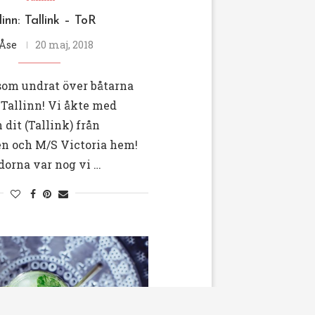
linn: Tallink – ToR
Åse
20 maj, 2018
 som undrat över båtarna
n Tallinn! Vi åkte med
 dit (Tallink) från
 och M/S Victoria hem!
dorna var nog vi …