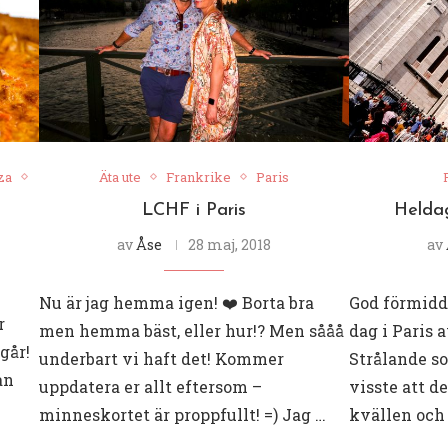
za
Äta ute
Frankrike
Paris
LCHF i Paris
Heldag
av
Åse
28 maj, 2018
av
Nu är jag hemma igen! ❤️ Borta bra
God förmidd
r
men hemma bäst, eller hur!? Men sååå
dag i Paris 
går!
underbart vi haft det! Kommer
Strålande s
an
uppdatera er allt eftersom –
visste att d
minneskortet är proppfullt! =) Jag …
kvällen och 