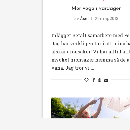
Mer vego i vardagen
av
Åse
21 maj, 2018
Inlägget Betalt samarbete med Fe
Jag har verkligen tur i att mina 
älskar grönsaker! Vi har alltid äti
mycket grönsaker hemma så de är
vana. Jag tror vi …