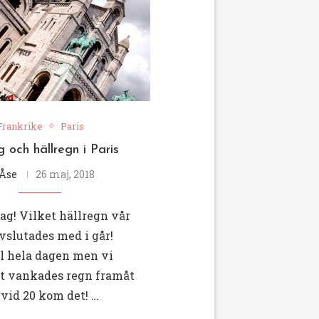
Frankrike
Paris
 och hällregn i Paris
Åse
26 maj, 2018
ag! Vilket hällregn vår
avslutades med i går!
ol hela dagen men vi
et vankades regn framåt
vid 20 kom det! …