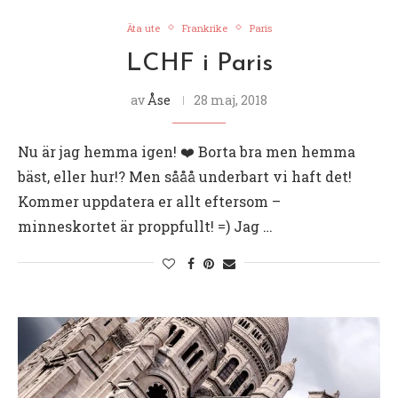
Äta ute
Frankrike
Paris
LCHF i Paris
av
Åse
28 maj, 2018
Nu är jag hemma igen! ❤️ Borta bra men hemma
bäst, eller hur!? Men sååå underbart vi haft det!
Kommer uppdatera er allt eftersom –
minneskortet är proppfullt! =) Jag …