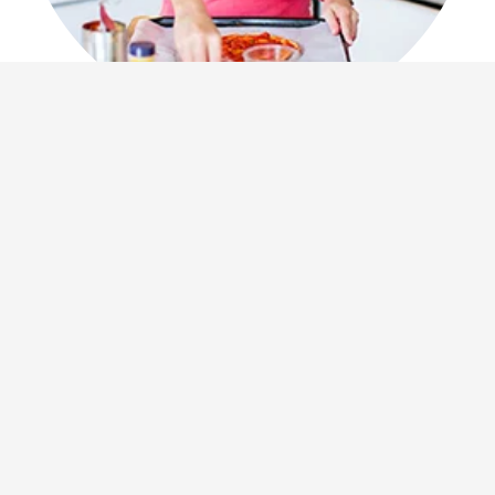
VÄLKOMNA till
56kilo
Jag heter Åse. Jag är
kostrådgivare, kokboksförfattare och digital
kreatör och driver den här bloggen.
Här hittar ni sedan 2003 många hälsosamma
recept och tips, ofta med guldkant för en hållbar
livsstil. Träning, tips, familj, resor, mode och
äventyr är andra saker som trängs i bloggen.
SENASTE INLÄGGEN
Bakad potatis med Tonfiskröra