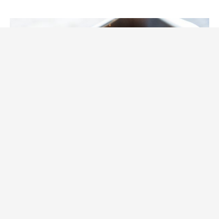
Tillbehör, övrigt
Parmesangratinerad
Hasselbackare på sötpotatis