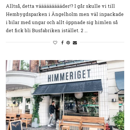
Alltså, detta väääääääääder!? I går skulle vi till
Hembygdsparken i Ängelholm men väl inpackade
i bilar med ungar och allt öppnade sig himlen så
det fick bli Busfabriken istället. 2 …