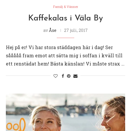
Familj & Vänner
Kaffekalas i Väla By
av
Åse
27 juli, 2017
Hej på er! Vi har stora städdagen här i dag! Ser
sååååå fram emot att sätta mig i soffan i kväll till
ett renstädat hem! Bästa känslan! Vi måste strax …