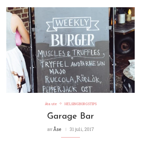
Äta ute
HELSINGBORGSTIPS
Garage Bar
av
Åse
31 juli, 2017