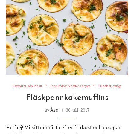
Förrätter och Plock
Pannkakor, Våfflor, Crêpes
Tillbehör, övrigt
Fläskpannkakemuffins
av
Åse
30 juli, 2017
Hej hej! Vi sitter mätta efter frukost och googlar