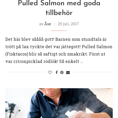
Pulled Salmon med goda
tillbehör
av
Åse
25 juli, 2017
Det här blev såååå gott! Barnen som stundtals är
trött på lax tyckte det var jättegott! Pulled Salmon
(Fisktacos) blir så saftigt och smakrikt. Först ut
var citronpicklad rödlök! Så enkelt …