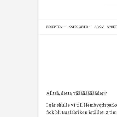
RECEPTEN
KATEGORIER
ARKIV
NYHET
Alltså, detta väääääääääder!?
I går skulle vi till Hembygdspar
fick bli Busfabriken istället. 2 t