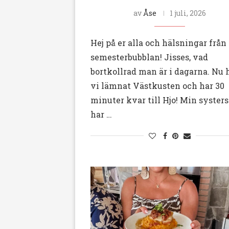
av
Åse
1 juli, 2026
Hej på er alla och hälsningar från
semesterbubblan! Jisses, vad
bortkollrad man är i dagarna. Nu 
vi lämnat Västkusten och har 30
minuter kvar till Hjo! Min syster
har …