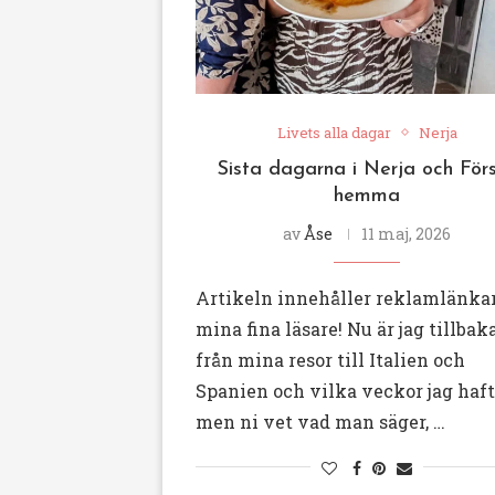
Livets alla dagar
Nerja
Sista dagarna i Nerja och För
hemma
av
Åse
11 maj, 2026
Artikeln innehåller reklamlänkar
mina fina läsare! Nu är jag tillbak
från mina resor till Italien och
Spanien och vilka veckor jag haft
men ni vet vad man säger, …