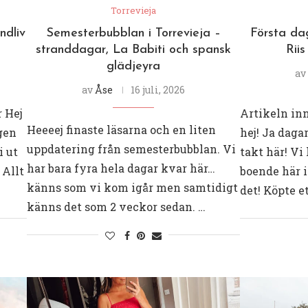
Torrevieja
ndliv
Semesterbubblan i Torrevieja –
Första da
stranddagar, La Babiti och spansk
Riis
glädjeyra
av
av
Åse
16 juli, 2026
 Hej
Artikeln in
Heeeej finaste läsarna och en liten
agen
hej! Ja dagar
uppdatering från semesterbubblan. Vi
i ut
takt här! Vi
har bara fyra hela dagar kvar här…
 Allt
boende här i
känns som vi kom igår men samtidigt
det! Köpte e
känns det som 2 veckor sedan. …