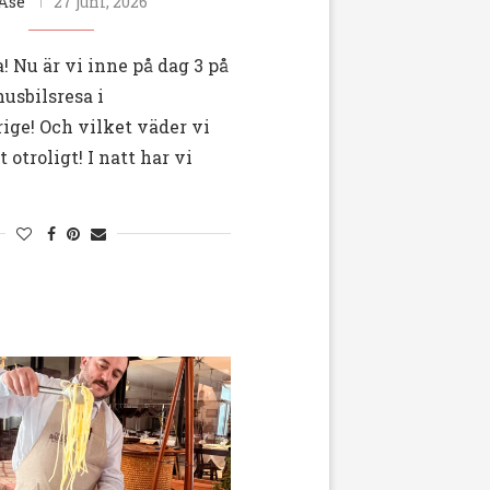
Åse
27 juni, 2026
a! Nu är vi inne på dag 3 på
husbilsresa i
ge! Och vilket väder vi
 otroligt! I natt har vi