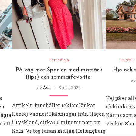
Torrevieja
Husbil -
På väg mot Spanien med matsäck
Hjo och s
(tips) och sommarfavoriter
a
av
Åse
8 juli, 2026
s
Hej på er al
Artikeln innehåller reklamlänkar
va
så himla mys
Heeeej vänner! Hälsningar från Hagen
några
Känns som at
i Tyskland, cirka 50 minuter norr om
e ett
veckor. Ska g
Köln! Vi tog färjan mellan Helsingborg