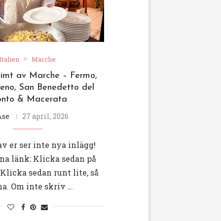
Italien
Marche
glimt av Marche – Fermo,
ceno, San Benedetto del
onto & Macerata
Åse
27 april, 2026
av er ser inte nya inlägg!
na länk: Klicka sedan på
Klicka sedan runt lite, så
na. Om inte skriv …