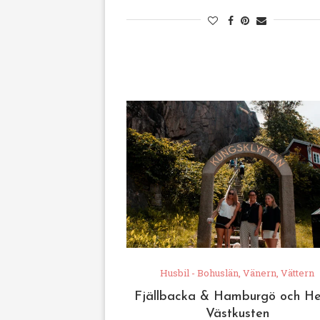
Husbil - Bohuslän, Vänern, Vättern
Fjällbacka & Hamburgö och H
Västkusten