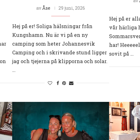
av
av
Åse
29 juni, 2026
Hej på er all
Hej på er! Soliga hälsningar från
vår härliga 
Kungshamn. Nu är vi på en ny
Sommarsveri
har
camping som heter Johannesvik
har! Heeeeelt
Camping och i skrivande stund ligger
sovit på …
son
jag och tjejerna på klipporna och solar.
…