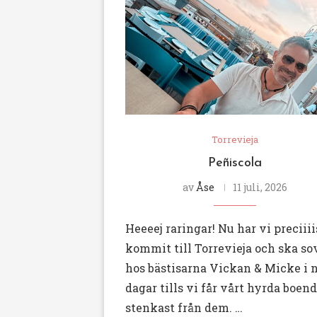
Torrevieja
Peñiscola
av
Åse
11 juli, 2026
Heeeej raringar! Nu har vi preciiii
kommit till Torrevieja och ska so
hos bästisarna Vickan & Micke i 
dagar tills vi får vårt hyrda boend
stenkast från dem. …