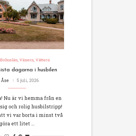
 Bohuslän, Vänern, Vättern
ista dagarna i husbilen
v
Åse
5 juli, 2026
la! Nu är vi hemma från en
ig och rolig husbilstripp!
t vi var borta i minst två
öra ett litet …