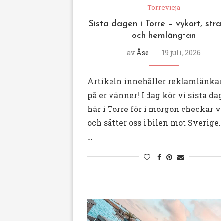
Torrevieja
Sista dagen i Torre – vykort, stra
och hemlängtan
av
Åse
19 juli, 2026
Artikeln innehåller reklamlänkar
på er vänner! I dag kör vi sista d
här i Torre för i morgon checkar v
och sätter oss i bilen mot Sverige.
…