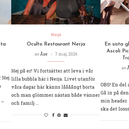
Nerja
sta
Oculto Restaurant Nerja
En sista 
Ascoli Pi
av
Åse
7 maj, 2026
Tr
av
Hej på er! Vi fortsätter att leva i vår
 Hej
lilla bubbla här i Nerja. Livet utanför
OBS! En del 
a
våra dagar här känns låååångt borta
Gå in på den
och man glömmer nästan både vänner
min header. 
 –
och familj …
ska det loss