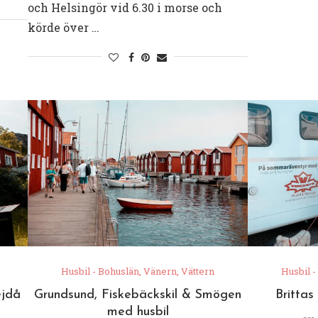
och Helsingör vid 6.30 i morse och
körde över …
Husbil - Bohuslän, Vänern, Vättern
Husbil -
ejdå
Grundsund, Fiskebäckskil & Smögen
Brittas
med husbil