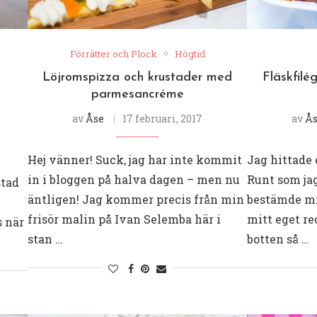
Förrätter och Plock
Högtid
Löjromspizza och krustader med
Fläskfil
parmesancréme
av
Åse
17 februari, 2017
av
Å
Hej vänner! Suck, jag har inte kommit
Jag hittade 
in i bloggen på halva dagen – men nu
Runt som jag
stad
äntligen! Jag kommer precis från min
bestämde mi
frisör malin på Ivan Selemba här i
mitt eget rec
s när
stan …
botten så …