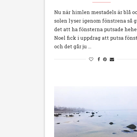
Nu när himlen mestadels är blå o
solen lyser igenom fönstrena så g
det att ha fönsterna putsade hehe
Noel fick i uppdrag att putsa föns
och det går ju …