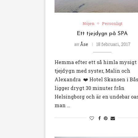
Nöjen
Personligt
Ett tjejdygn på SPA
av
Åse
18 februari, 2017
Hemma efter ett så himla mysigt
tjejdygn med syster, Malin och
Alexandra ❤️ Hotel Skansen i Bå
ligger drygt 30 minuter från
Helsingborg och är en undebar oa
man …