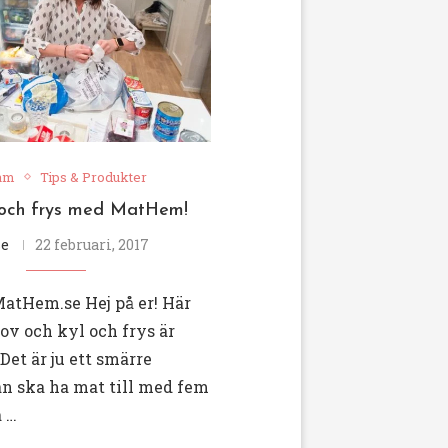
am
Tips & Produkter
l och frys med MatHem!
e
22 februari, 2017
atHem.se Hej på er! Här
lov och kyl och frys är
 Det är ju ett smärre
 ska ha mat till med fem
 …