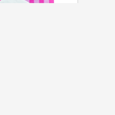
Sötsaker
ärtans Chokladkaka –
Glutenfri
se
16 februari, 2017
ett recept på en helt
adkaka om man gillar
 är mastig, rejält