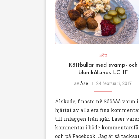
Kött
Köttbullar med svamp- och
blomkålsmos LCHF
av
Åse
24 februari, 2017
Älskade, finaste ni! Sååååå varm i
hjärtat av alla era fina kommenta
till inläggen från igår. Läser var
kommentar i både kommentarsfäl
och på Facebook. Jag är så tacksa