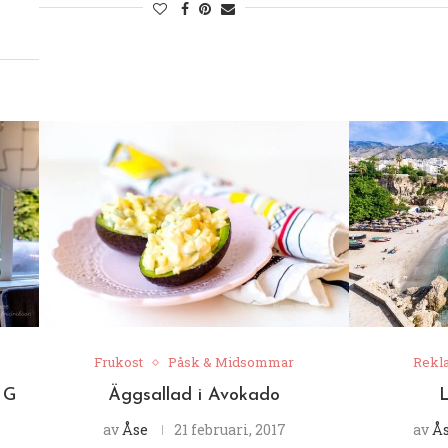
Frukost
Påsk & Midsommar
Rekl
 G
Äggsallad i Avokado
L
av
Åse
21 februari, 2017
av
Å