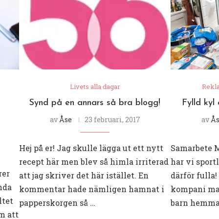
Livets alla dagar
Rekl
Synd på en annars så bra blogg!
Fylld ky
av
Åse
23 februari, 2017
av
Ås
Hej på er! Jag skulle lägga ut ett nytt
Samarbete M
recept här men blev så himla irriterad
har vi sport
rer
att jag skriver det här istället. En
därför fulla!
enda
kommentar hade nämligen hamnat i
kompani man
tet
papperskorgen så …
barn hemma
m att