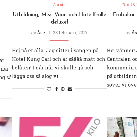
Äta ute
Bröd &
Utbildning, Miss Voon och Hotellfrulle
Fröbullar 
deluxe!
av
Åse
28 februari, 2017
av
Ås
Hej på er alla! Jag sitter i sängen på
Hej vänner! 
Hotel Kung Carl och är såååå mätt och
Centralen o
ar
belåten! I går när vi skulle gå och
kommer in o
 när
lägga oss så slog vi …
på utbildnin
ag så
sover vi öve