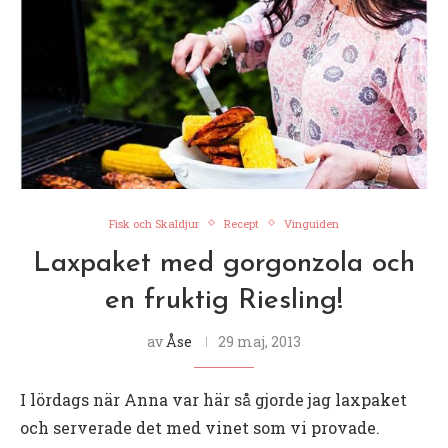
Fisk och Skaldjur
Recept
Vinguiden
Laxpaket med gorgonzola och
en fruktig Riesling!
av
Åse
29 maj, 2013
I lördags när Anna var här så gjorde jag laxpaket
och serverade det med vinet som vi provade.