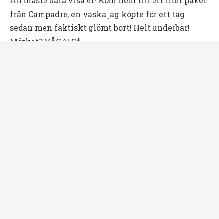
Åh måste bara visa er! Kom hem till ett litet paket
från Campadre, en väska jag köpte för ett tag
sedan men faktiskt glömt bort! Helt underbar!
Märket? VÅGA! Så …