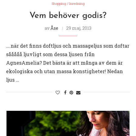
Shopping / Inredning
Vem behöver godis?
av
Åse
29 maj, 2013
….när det finns doftljus och massageljus som doftar
sååååå ljuvligt som dessa ljusen från
AgnesAmelia? Det bästa är att många av dem är
ekologiska och utan massa konstigheter! Nedan
ljus …