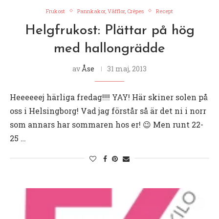
Frukost
Pannkakor, Våfflor, Crêpes
Recept
Helgfrukost: Plättar på hög
med hallongrädde
av
Åse
31 maj, 2013
Heeeeeej härliga fredag!!!! YAY! Här skiner solen på
oss i Helsingborg! Vad jag förstår så är det ni i norr
som annars har sommaren hos er! 😉 Men runt 22-
25 …