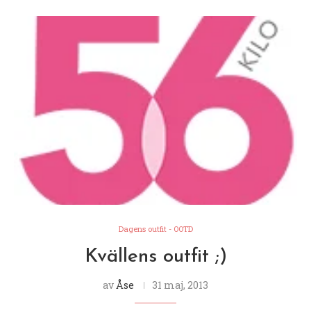
Dagens outfit - OOTD
Kvällens outfit ;)
av
Åse
31 maj, 2013