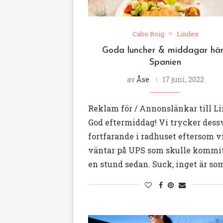
Cabo Roig
Lindex
Goda luncher & middagar här
Spanien
av
Åse
17 juni, 2022
Reklam för / Annonslänkar till L
God eftermiddag! Vi trycker dess
fortfarande i radhuset eftersom v
väntar på UPS som skulle kommit
en stund sedan. Suck, inget är so