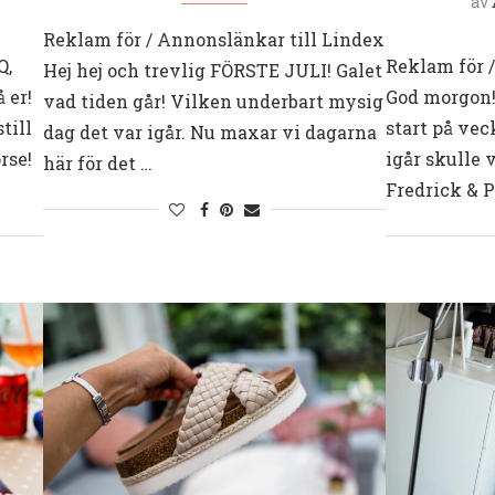
av
Reklam för / Annonslänkar till Lindex
Q,
Reklam för 
Hej hej och trevlig FÖRSTE JULI! Galet
 er!
God morgon! 
vad tiden går! Vilken underbart mysig
till
start på vec
dag det var igår. Nu maxar vi dagarna
rse!
igår skulle 
här för det …
Fredrick & 