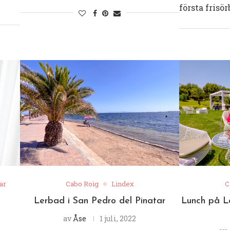
första frisö
ar
Cabo Roig
Lindex
C
Lerbad i San Pedro del Pinatar
Lunch på La
av
Åse
1 juli, 2022