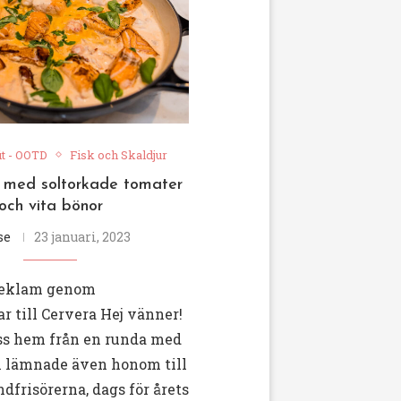
it - OOTD
Fisk och Skaldjur
 med soltorkade tomater
och vita bönor
se
23 januari, 2023
reklam genom
 till Cervera Hej vänner!
s hem från en runda med
h lämnade även honom till
dfrisörerna, dags för årets