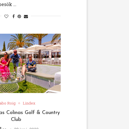
rbesök …
abo Roig
Lindex
s Colinas Golf & Country
Club