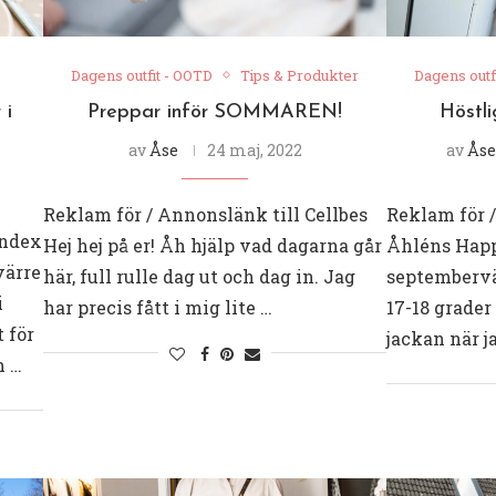
Dagens outfit - OOTD
Tips & Produkter
Dagens outf
 i
Preppar inför SOMMAREN!
Höstli
av
Åse
24 maj, 2022
av
Åse
Reklam för / Annonslänk till Cellbes
Reklam för /
index
Hej hej på er! Åh hjälp vad dagarna går
Åhléns Happy
värre
här, full rulle dag ut och dag in. Jag
septembervä
i
har precis fått i mig lite …
17-18 grader
 för
jackan när j
m …