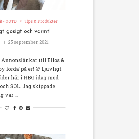
it - OOTD
Tips & Produkter
gt gosigt och varmt!
25 september, 2021
 Annonslänkar till Ellos &
 lörda’ på er! 🌸 Ljuvligt
der här i HBG idag med
 och SOL. Jag skippade
ag var …