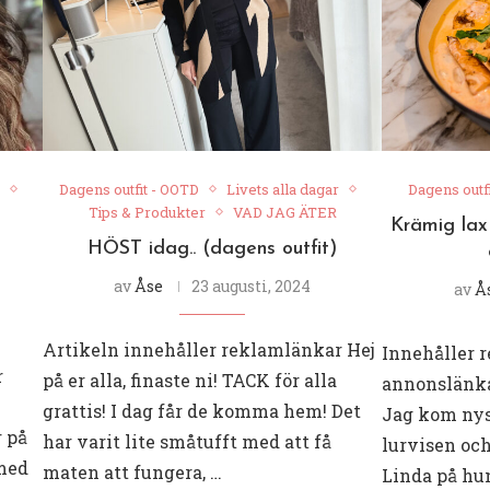
Dagens outfit - OOTD
Livets alla dagar
Dagens outf
Tips & Produkter
VAD JAG ÄTER
Krämig lax
HÖST idag.. (dagens outfit)
av
Åse
23 augusti, 2024
av
Å
Artikeln innehåller reklamlänkar Hej
Innehåller 
r
på er alla, finaste ni! TACK för alla
annonslänkar
grattis! I dag får de komma hem! Det
Jag kom nys
r på
har varit lite småtufft med att få
lurvisen oc
med
maten att fungera, …
Linda på hun