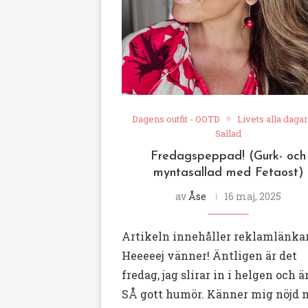
Dagens outfit - OOTD
Livets alla dagar
Sallad
Fredagspeppad! (Gurk- och
myntasallad med Fetaost)
av
Åse
16 maj, 2025
Artikeln innehåller reklamlänka
Heeeeej vänner! Äntligen är det
fredag, jag slirar in i helgen och ä
SÅ gott humör. Känner mig nöjd 