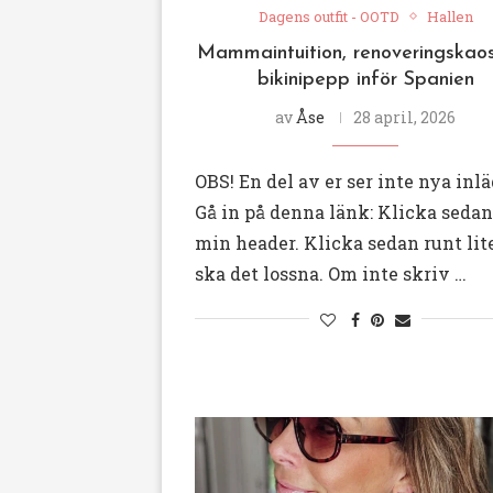
Dagens outfit - OOTD
Hallen
Mammaintuition, renoveringskao
bikinipepp inför Spanien
av
Åse
28 april, 2026
OBS! En del av er ser inte nya inlä
Gå in på denna länk: Klicka sedan
min header. Klicka sedan runt lite
ska det lossna. Om inte skriv …