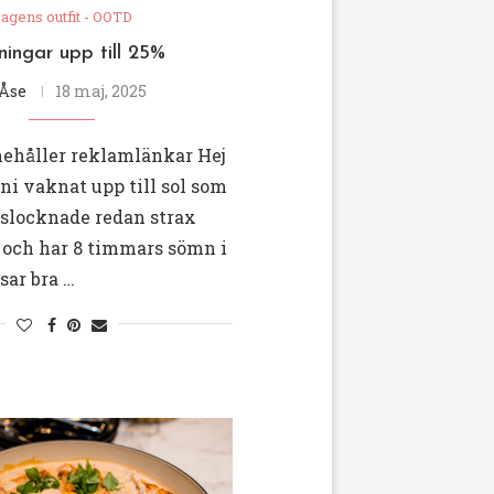
agens outfit - OOTD
ningar upp till 25%
Åse
18 maj, 2025
nehåller reklamlänkar Hej
ni vaknat upp till sol som
i slocknade redan strax
r och har 8 timmars sömn i
sar bra …