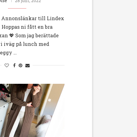
Åse
28 juni, 2022
/ Annonslänkar till Lindex
Hoppas ni fått en bra
kan 💖 Som jag berättade
vi iväg på lunch med
Peggy …