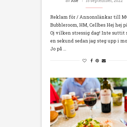
av
Åse
15 september, 2022
Reklam för / Annonslänkar till M
Bubbleroom, HM, Cellbes Hej hej på
Oj vilken stressig dag! Inte suttit s
en sekund sedan jag steg upp i mo
Jo på …