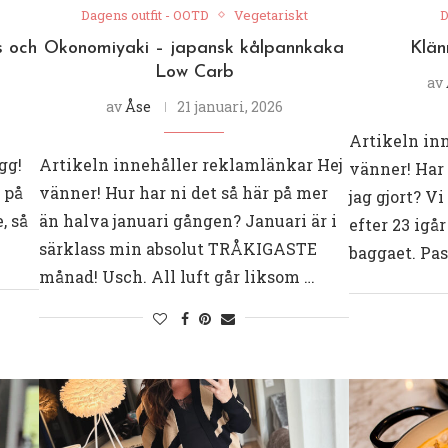
Dagens outfit - OOTD
Vegetariskt
D
s och
Okonomiyaki – japansk kålpannkaka
Klän
Low Carb
av
av
Åse
21 januari, 2026
Artikeln in
gg!
Artikeln innehåller reklamlänkar Hej
vänner! Har 
 på
vänner! Hur har ni det så här på mer
jag gjort? V
, så
än halva januari gången? Januari är i
efter 23 igå
särklass min absolut TRÅKIGASTE
baggaet. Pas
månad! Usch. All luft går liksom …