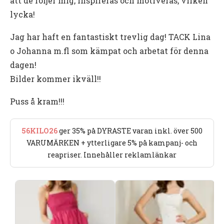
att de följer mig, inspireras och motiveras, vilken
lycka!
Jag har haft en fantastiskt trevlig dag! TACK Lina
o Johanna m.fl som kämpat och arbetat för denna
dagen!
Bilder kommer ikväll!!
Puss å kram!!!
56KILO26
ger 35% på DYRASTE varan inkl. över 500
VARUMÄRKEN + ytterligare 5% på kampanj- och
reapriser. Innehåller reklamlänkar