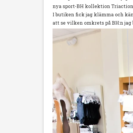
nya sport-BH kollektion Triactio
I butiken fick jag klämma och kän
att se vilken omkrets på BH:n jag