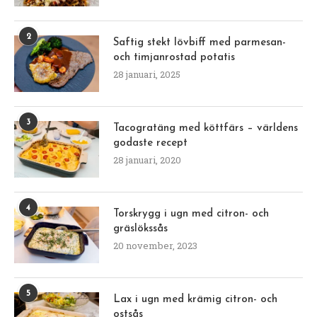
2
Saftig stekt lövbiff med parmesan-
och timjanrostad potatis
28 januari, 2025
3
Tacogratäng med köttfärs – världens
godaste recept
28 januari, 2020
4
Torskrygg i ugn med citron- och
gräslökssås
20 november, 2023
5
Lax i ugn med krämig citron- och
ostsås