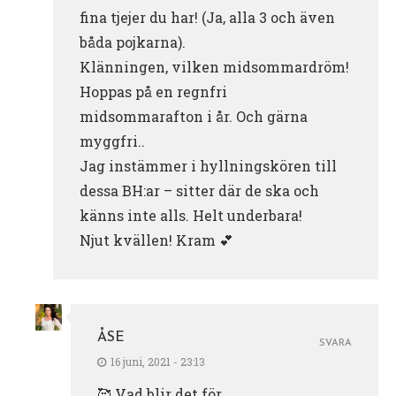
fina tjejer du har! (Ja, alla 3 och även
båda pojkarna).
Klänningen, vilken midsommardröm!
Hoppas på en regnfri
midsommarafton i år. Och gärna
myggfri..
Jag instämmer i hyllningskören till
dessa BH:ar – sitter där de ska och
känns inte alls. Helt underbara!
Njut kvällen! Kram 💕
ÅSE
SVARA
16 juni, 2021 - 23:13
🥰 Vad blir det för