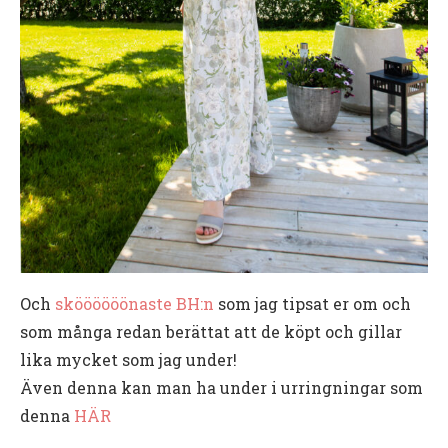
Och
sköööööönaste BH:n
som jag tipsat er om och
som många redan berättat att de köpt och gillar
lika mycket som jag under!
Även denna kan man ha under i urringningar som
denna
HÄR