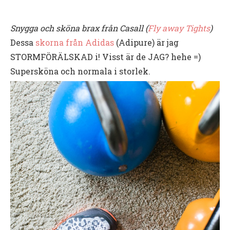
Snygga och sköna brax från Casall (
Fly away Tights
)
Dessa
skorna från Adidas
(Adipure) är jag
STORMFÖRÄLSKAD i! Visst är de JAG? hehe =)
Supersköna och normala i storlek.