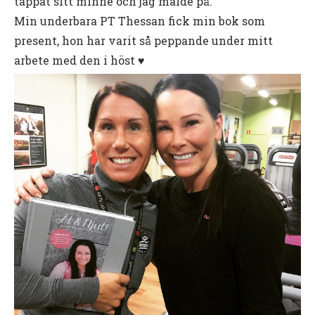
tappat sitt minne och jag malde på.
Min underbara PT Thessan fick min bok som
present, hon har varit så peppande under mitt
arbete med den i höst ♥