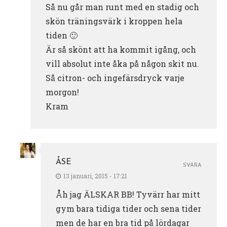
Så nu går man runt med en stadig och
skön träningsvärk i kroppen hela
tiden 🙂
Är så skönt att ha kommit igång, och
vill absolut inte åka på någon skit nu.
Så citron- och ingefärsdryck varje
morgon!
Kram
ÅSE
SVARA
13 januari, 2015 - 17:21
Åh jag ÄLSKAR BB! Tyvärr har mitt
gym bara tidiga tider och sena tider
men de har en bra tid på lördagar