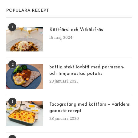
POPULÄRA RECEPT
1
Köttfärs- och Vitkålsfräs
16 maj, 2024
2
Saftig stekt lövbiff med parmesan-
och timjanrostad potatis
28 januari, 2025
3
Tacogratäng med köttfärs – världens
godaste recept
28 januari, 2020