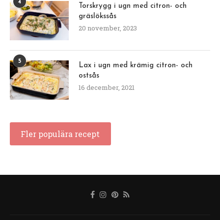
4
Torskrygg i ugn med citron- och
gräslökssås
20 november, 2023
5
Lax i ugn med krämig citron- och
ostsås
16 december, 2021
Fler populära recept