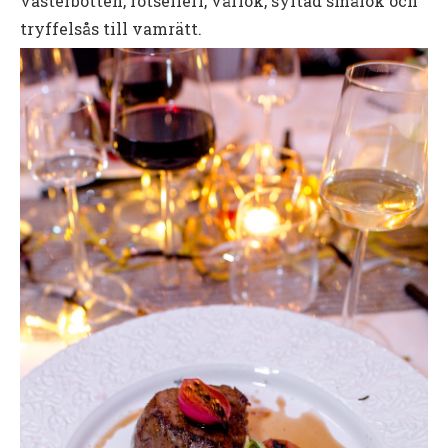
västerbotten, rotselleri, vårlök, syltad smålök och
tryffelsås till vamrätt.