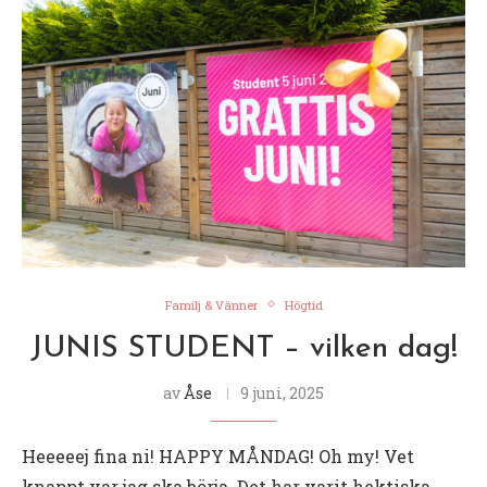
Familj & Vänner
Högtid
JUNIS STUDENT – vilken dag!
av
Åse
9 juni, 2025
Heeeeej fina ni! HAPPY MÅNDAG! Oh my! Vet
knappt var jag ska börja. Det har varit hektiska