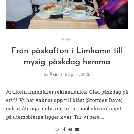
Högtid
Från påskafton i Limhamn till
mysig påskdag hemma
av
Åse
5 april, 2026
Artikeln innehåller reklamlänkar Glad påskdag på
er! 💚 Vi har vaknat upp till blåst (Stormen Dave)
och gråtunga moln, ren tur att möbelöverdraget
på utemöblerna ligger kvar! Tur vi bara …