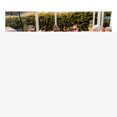
Familj & Vänner
Högtid
MIDSOMMARAFTON 2024
av
Åse
26 juni, 2024