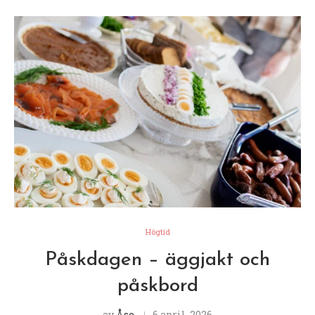
Högtid
Påskdagen – äggjakt och
påskbord
av
Åse
6 april, 2026