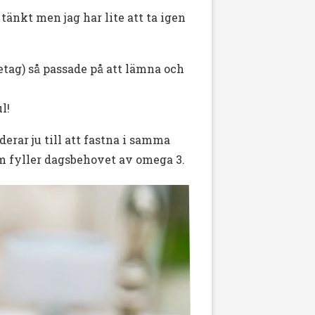
 tänkt men jag har lite att ta igen
retag) så passade på att lämna och
l!
erar ju till att fastna i samma
mm fyller dagsbehovet av omega 3.