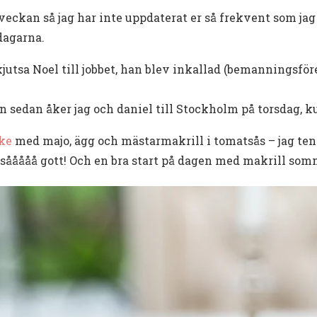
 veckan så jag har inte uppdaterat er så frekvent som jag
 dagarna.
kjutsa Noel till jobbet, han blev inkallad (bemanningsfö
n sedan åker jag och daniel till Stockholm på torsdag, ku
ke
med majo, ägg och mästarmakrill i tomatsås – jag tend
, sååååå gott! Och en bra start på dagen med makrill so