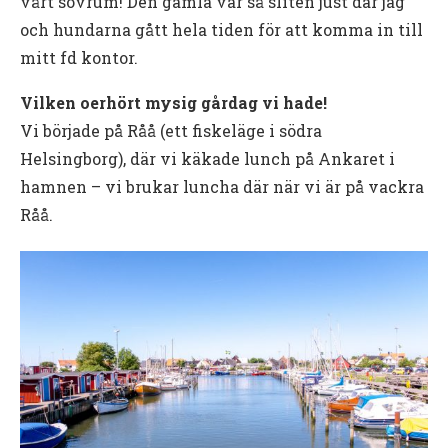
vårt sovrum! Den gamla var så sliten just där jag
och hundarna gått hela tiden för att komma in till
mitt fd kontor.
Vilken oerhört mysig gårdag vi hade!
Vi började på Råå (ett fiskeläge i södra
Helsingborg), där vi käkade lunch på Ankaret i
hamnen – vi brukar luncha där när vi är på vackra
Råå.