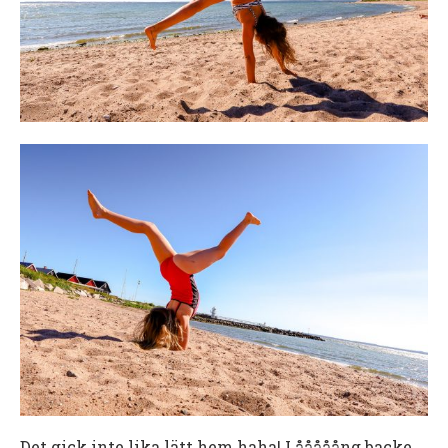
Det gick inte lika lätt hem haha! Lååååång backe