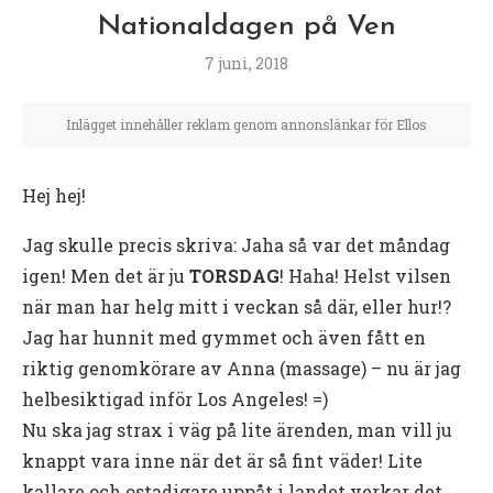
Nationaldagen på Ven
7 juni, 2018
Inlägget innehåller reklam genom annonslänkar för Ellos
Hej hej!
Jag skulle precis skriva: Jaha så var det måndag
igen! Men det är ju
TORSDAG
! Haha! Helst vilsen
när man har helg mitt i veckan så där, eller hur!?
Jag har hunnit med gymmet och även fått en
riktig genomkörare av Anna (massage) – nu är jag
helbesiktigad inför Los Angeles! =)
Nu ska jag strax i väg på lite ärenden, man vill ju
knappt vara inne när det är så fint väder! Lite
kallare och ostadigare uppåt i landet verkar det