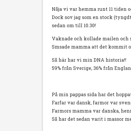
Nåja vi var hemma runt 11 tiden o
Dock sov jag som en stock (tyngdtä
sedan om till 10.30!
Vaknade och kollade mailen och så
Smsade mamma att det kommit oc
Så här har vi min DNA historia!!
59% från Sverige, 36% från Engla
På min pappas sida har det hoppat
Farfar var dansk, farmor var sven
Farmors mamma var danska, henn
Så har det sedan varit i massor me