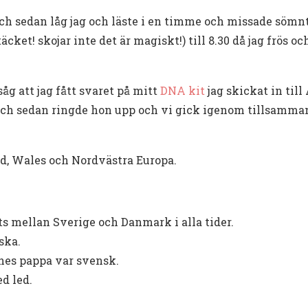
ch sedan låg jag och läste i en timme och missade sömnt
cket! skojar inte det är magiskt!) till 8.30 då jag frös 
g att jag fått svaret på mitt
DNA kit
jag skickat in till
h sedan ringde hon upp och vi gick igenom tillsamma
nd, Wales och Nordvästra Europa.
s mellan Sverige och Danmark i alla tider.
ska.
es pappa var svensk.
d led.