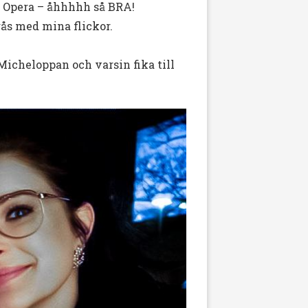
Opera – åhhhhh så BRA!
gås med mina flickor.
 Micheloppan och varsin fika till