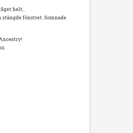
åget helt..
och stängde fönstret. Somnade
 Ancestry!
ns.