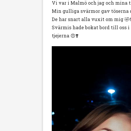
Vi var i Malmö och jag och mina t
Min gulliga svärmor gav töserna d
De har snart alla vuxit om mig 🤣
Svärmis hade bokat bord till oss i
tjejerna 😍❣️