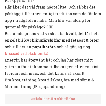
Påskpyntar ni?
Här åker det väl fram något litet. Och så blir det
påskägg till barnen enligt tradition som de får leta
upp i trädgården haha! Man blir väl aldrig för
gammal för påskägg? 🙋🏻‍♀️
Bestämde precis vad vi ska äta ikväll, det får helt
enkelt bli
kycklingfärsbiffar med fetaost & örter
och till det en
paprikaröra
och så gör jag nog
krossad vitlöksblomkål
.
Energin har återvänt här och jag har gjort mitt
yttersta för att komma tillbaka igen efter en trist
februari och mars, och det känns så skönt!
Bra kost, träning, kosttillskott, bra med sömn &
återhämtning (IR, djupandning)
Artikeln innehåller reklamlänkar