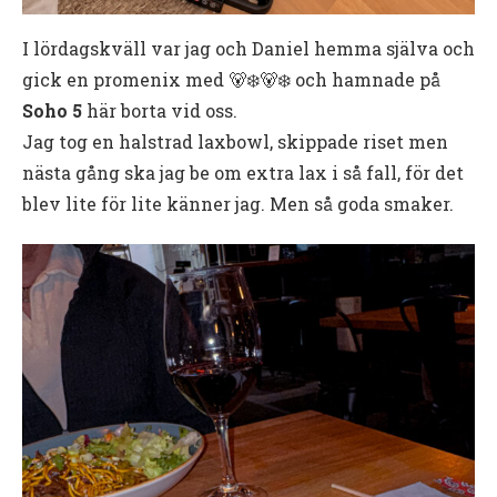
I lördagskväll var jag och Daniel hemma själva och
gick en promenix med 🐻‍❄️🐻‍❄️ och hamnade på
Soho 5
här borta vid oss.
Jag tog en halstrad laxbowl, skippade riset men
nästa gång ska jag be om extra lax i så fall, för det
blev lite för lite känner jag. Men så goda smaker.