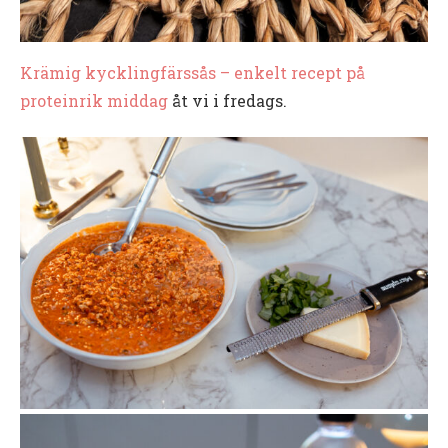
Krämig kycklingfärssås – enkelt recept på
proteinrik middag
åt vi i fredags.