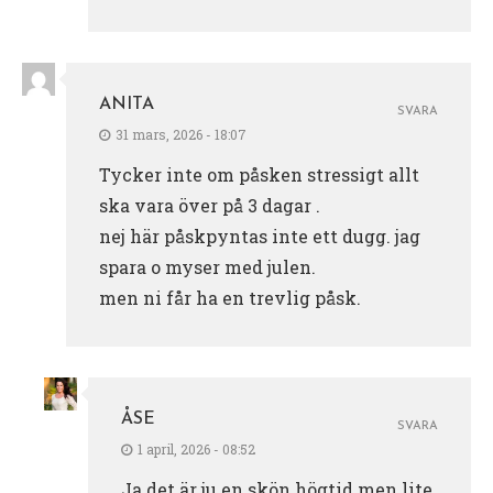
ANITA
SVARA
31 mars, 2026 - 18:07
Tycker inte om påsken stressigt allt
ska vara över på 3 dagar .
nej här påskpyntas inte ett dugg. jag
spara o myser med julen.
men ni får ha en trevlig påsk.
ÅSE
SVARA
1 april, 2026 - 08:52
Ja det är ju en skön högtid men lite