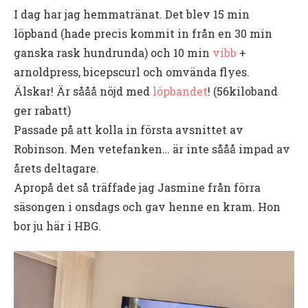
I dag har jag hemmatränat. Det blev 15 min
löpband (hade precis kommit in från en 30 min
ganska rask hundrunda) och 10 min
vibb
+
arnoldpress, bicepscurl och omvända flyes.
Älskar! Är sååå nöjd med
löpbandet
! (56kiloband
ger rabatt)
Passade på att kolla in första avsnittet av
Robinson. Men vetefanken… är inte sååå impad av
årets deltagare.
Apropå det så träffade jag Jasmine från förra
säsongen i onsdags och gav henne en kram. Hon
bor ju här i HBG.