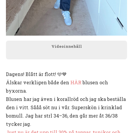
Videoinnehåll
Dagens! Blått är flott! 🩵💙
Älskar verkligen både den
HÄR
blusen och
byxorna.
Blusen har jag även i korallröd och jag ska beställa
den i vitt. Sååå söt nu i vår. Superskön i krinklad
bomull. Jag har strl 34–36, den går mer åt 36/38
tycker jag.
Just nu är det upp till 30% på toppar, tunikor och