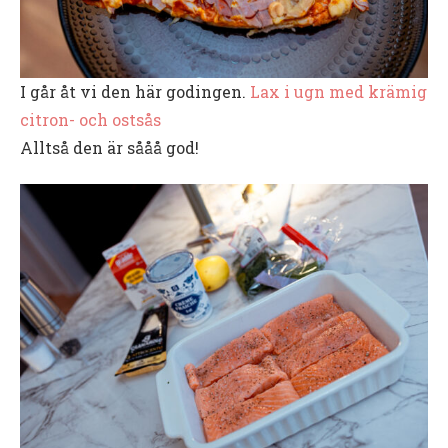
I går åt vi den här godingen.
Lax i ugn med krämig
citron- och ostsås
Alltså den är sååå god!