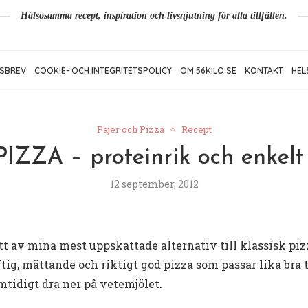
Hälsosamma recept, inspiration och livsnjutning för alla tillfällen.
SBREV
COOKIE- OCH INTEGRITETSPOLICY
OM 56KILO.SE
KONTAKT
HEL
Pajer och Pizza
Recept
ZZA – proteinrik och enkelt
12 september, 2012
ett av mina mest uppskattade alternativ till klassisk pi
ftig, mättande och riktigt god pizza som passar lika bra t
mtidigt dra ner på vetemjölet.