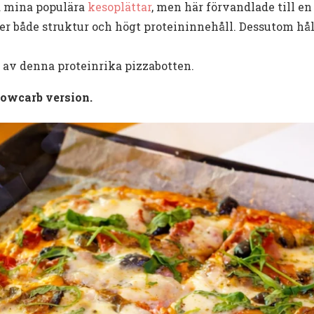
å mina populära
kesoplättar
, men här förvandlade till en
 både struktur och högt proteininnehåll. Dessutom hålle
 av denna proteinrika pizzabotten.
lowcarb version.