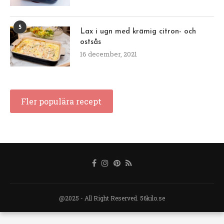
5
Lax i ugn med krämig citron- och
ostsås
16 december, 2021
Fler populära recept
@2025 - All Right Reserved. 56kilo.se