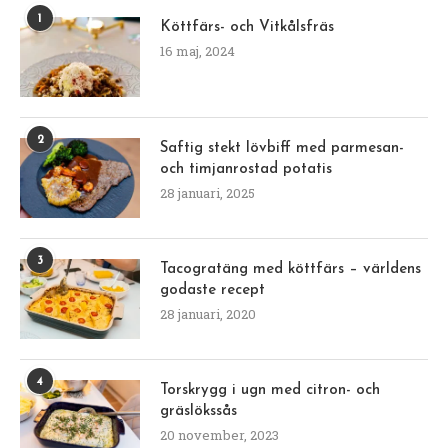
1
Köttfärs- och Vitkålsfräs
16 maj, 2024
2
Saftig stekt lövbiff med parmesan-
och timjanrostad potatis
28 januari, 2025
3
Tacogratäng med köttfärs – världens
godaste recept
28 januari, 2020
4
Torskrygg i ugn med citron- och
gräslökssås
20 november, 2023