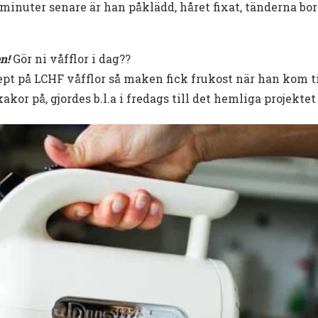
5 minuter senare är han påklädd, håret fixat, tänderna bor
n!
Gör ni våfflor i dag??
pt på LCHF våfflor så maken fick frukost när han kom ti
kor på, gjordes b.l.a i fredags till det hemliga projektet ;